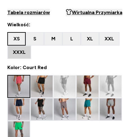
Tabela rozmiarów
Wirtualna Przymiarka
Wielkość:
XS
S
M
L
XL
XXL
XXXL
Kolor: Court Red