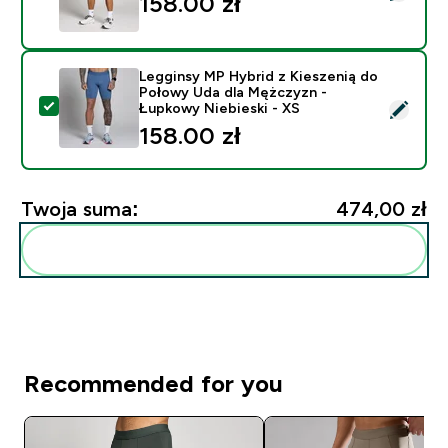
158.00 zł‎
Legginsy MP Hybrid z Kieszenią do
Połowy Uda dla Mężczyzn -
Wybierz ten produkt - Legginsy MP Hybrid z Kieszeni
Łupkowy Niebieski - XS
158.00 zł‎
Twoja suma:
474,00 zł‎
Dodaj do swojej rutyny
Recommended for you