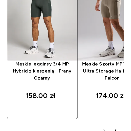
Męskie legginsy 3/4 MP
Męskie Szorty MP Vel
Hybrid z kieszenią - Prany
Ultra Storage Half Ti
Czarny
Falcon
158.00 zł‎
174.00 zł‎
SZYBKI ZAKUP
SZYBKI ZAKUP