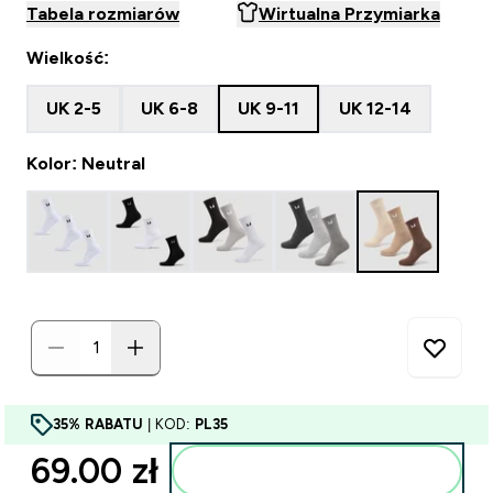
Tabela rozmiarów
Wirtualna Przymiarka
Wielkość:
UK 2-5
UK 6-8
UK 9-11
UK 12-14
Kolor: Neutral
35% RABATU
| KOD:
PL35
69.00 zł‎
Dodaj do torby