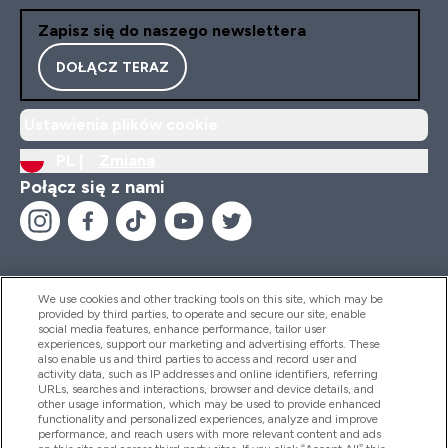
Zapisz się do naszego newslettera
DOŁĄCZ TERAZ
Ustawienia plików cookie
PL |
Zmiana
Połącz się z nami
We use cookies and other tracking tools on this site, which may be
provided by third parties, to operate and secure our site, enable
Pomoc I Informacja
social media features, enhance performance, tailor user
experiences, support our marketing and advertising efforts. These
also enable us and third parties to access and record user and
activity data, such as IP addresses and online identifiers, referring
Produkty
URLs, searches and interactions, browser and device details, and
other usage information, which may be used to provide enhanced
functionality and personalized experiences, analyze and improve
performance, and reach users with more relevant content and ads