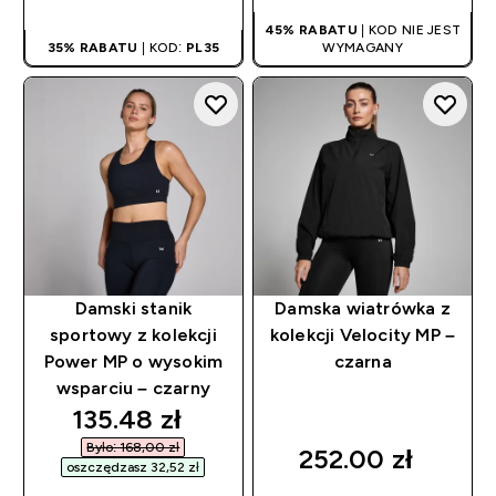
45% RABATU
| KOD NIE JEST
35% RABATU
| KOD:
PL35
WYMAGANY
Damski stanik
Damska wiatrówka z
sportowy z kolekcji
kolekcji Velocity MP –
Power MP o wysokim
czarna
wsparciu – czarny
discounted price
135.48 zł‎
Było: 168,00 zł‎
252.00 zł‎
oszczędzasz 32,52 zł‎