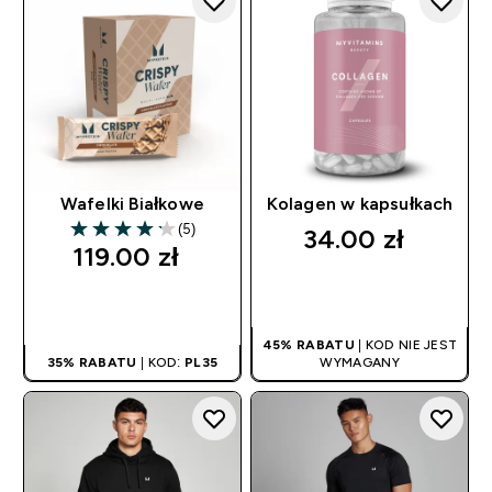
Wafelki Białkowe
Kolagen w kapsułkach
(5)
34.00 zł‎
4.2 out of 5 stars
119.00 zł‎
SZYBKI ZAKUP
SZYBKI ZAKUP
45% RABATU
| KOD NIE JEST
35% RABATU
| KOD:
PL35
WYMAGANY