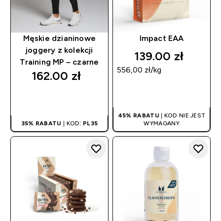
Męskie dzianinowe
Impact EAA
joggery z kolekcji
139.00 zł‎
Training MP – czarne
556,00 zł‎/kg
162.00 zł‎
SZYBKI ZAKUP
SZYBKI ZAKUP
45% RABATU
| KOD NIE JEST
35% RABATU
| KOD:
PL35
WYMAGANY