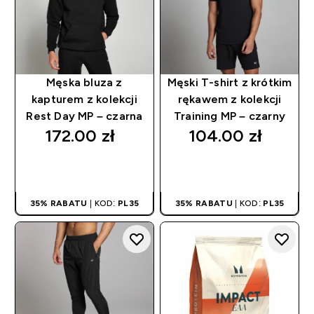
Męska bluza z
Męski T-shirt z krótkim
kapturem z kolekcji
rękawem z kolekcji
Rest Day MP – czarna
Training MP – czarny
172.00 zł‎
104.00 zł‎
SZYBKI ZAKUP
SZYBKI ZAKUP
35% RABATU
| KOD:
PL35
35% RABATU
| KOD:
PL35