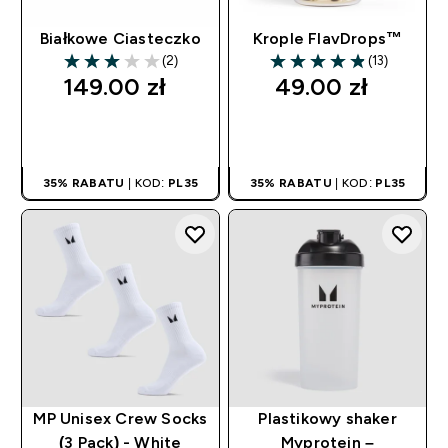
Białkowe Ciasteczko
Krople FlavDrops™
(2)
(13)
3 out of 5 stars
4.85 out of 5 stars
149.00 zł‎
49.00 zł‎
SZYBKI ZAKUP
SZYBKI ZAKUP
35% RABATU
| KOD:
PL35
35% RABATU
| KOD:
PL35
MP Unisex Crew Socks
Plastikowy shaker
(3 Pack) - White
Myprotein –