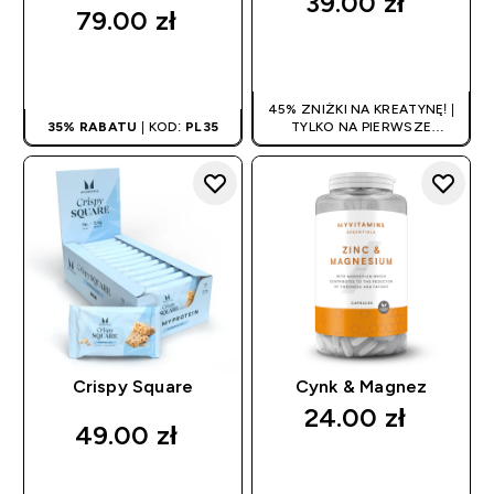
39.00 zł‎
79.00 zł‎
SZYBKI ZAKUP
SZYBKI ZAKUP
45% ZNIŻKI NA KREATYNĘ! |
35% RABATU
| KOD:
PL35
TYLKO NA PIERWSZE
ZAMÓWIENIE
Crispy Square
Cynk & Magnez
24.00 zł‎
49.00 zł‎
SZYBKI ZAKUP
SZYBKI ZAKUP