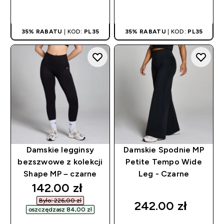
SZYBKI ZAKUP
SZYBKI ZAKUP
35% RABATU
| KOD:
PL35
35% RABATU
| KOD:
PL35
Damskie legginsy
Damskie Spodnie MP
bezszwowe z kolekcji
Petite Tempo Wide
Shape MP – czarne
Leg - Czarne
discounted price
142.00 zł‎
Było: 226,00 zł‎
242.00 zł‎
oszczędzasz 84,00 zł‎