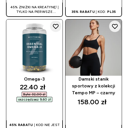
45% ZNIŻKI NA KREATYNĘ! |
TYLKO NA PIERWSZE
35% RABATU
| KOD:
PL35
ZAMÓWIENIE
Omega-3
Damski stanik
discounted price
22.40 zł‎
sportowy z kolekcji
Tempo MP – czarny
Było: 32,00 zł‎
oszczędzasz 9,60 zł‎
158.00 zł‎
SZYBKI ZAKUP
SZYBKI ZAKUP
45% RABATU
| KOD NIE JEST