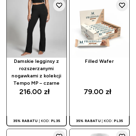
Damskie legginsy z
Filled Wafer
rozszerzanymi
nogawkami z kolekcji
Tempo MP – czarne
216.00 zł‎
79.00 zł‎
SZYBKI ZAKUP
SZYBKI ZAKUP
35% RABATU
| KOD:
PL35
35% RABATU
| KOD:
PL35