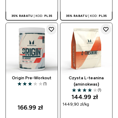
SZYBKI ZAKUP
SZYBKI ZAKUP
35% RABATU
| KOD:
PL35
35% RABATU
| KOD:
PL35
Origin Pre-Workout
Czysta L-teanina
(1)
(aminokwas)
3 out of 5 stars
(1)
4 out of 5 stars
144.99 zł‎
1449,90 zł‎/kg
166.99 zł‎
SZYBKI ZAKUP