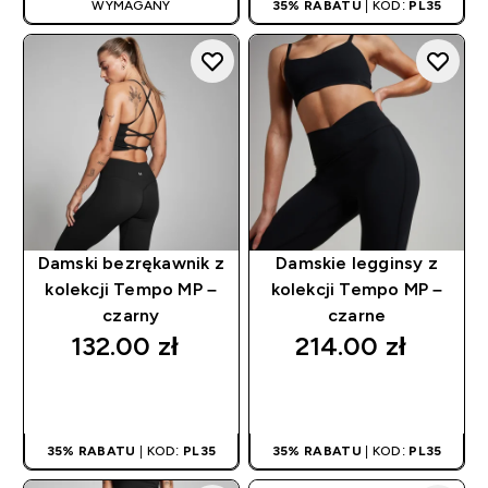
WYMAGANY
35% RABATU
| KOD:
PL35
Damski bezrękawnik z
Damskie legginsy z
kolekcji Tempo MP –
kolekcji Tempo MP –
czarny
czarne
132.00 zł‎
214.00 zł‎
SZYBKI ZAKUP
SZYBKI ZAKUP
35% RABATU
| KOD:
PL35
35% RABATU
| KOD:
PL35