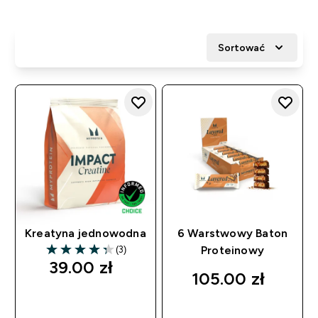
Sortować
Kreatyna jednowodna
6 Warstwowy Baton
(3)
Proteinowy
4.33 out of 5 stars
39.00 zł‎
105.00 zł‎
SZYBKI ZAKUP
SZYBKI ZAKUP