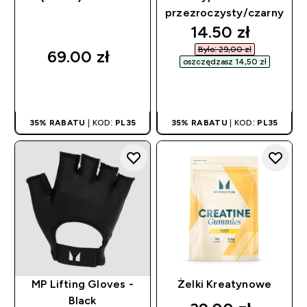
przezroczysty/czarny
discounted pri
14.50 zł‎
Było: 29,00 zł‎
69.00 zł‎
oszczędzasz 14,50 zł‎
SZYBKI ZAKUP
SZYBKI ZAKUP
35% RABATU
| KOD:
PL35
35% RABATU
| KOD:
PL35
MP Lifting Gloves -
Żelki Kreatynowe
Black