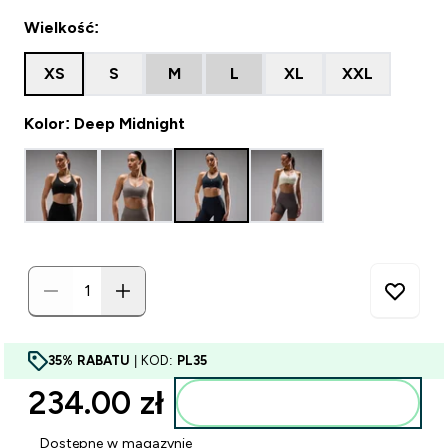
Wielkość:
XS
S
M
L
XL
XXL
Kolor: Deep Midnight
35% RABATU
| KOD:
PL35
234.00 zł‎
Dodaj do torby
Dostępne w magazynie