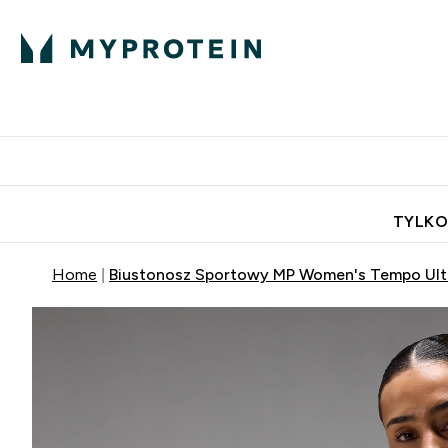
Porada Eksperta
Białko
Odżywi
Enter Porada Ekspe
Enter Bia
⌄
⌄
Darmowa dostawa do domu od
TYLKO
Home
Biustonosz Sportowy MP Women's Tempo Ultr