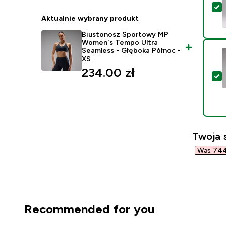
W
Aktualnie wybrany produkt
Biustonosz Sportowy MP
Women's Tempo Ultra
Seamless - Głęboka Północ -
XS
234.00 zł‎
W
Twoja 
Was 744,
Recommended for you