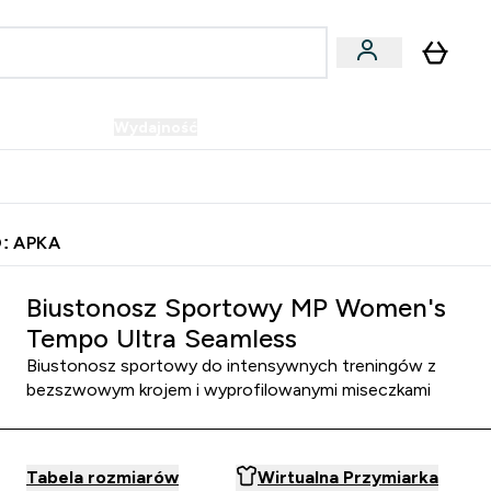
Wegańskie
Wydajność
Oferty!
u
er Batony i Przekąski submenu
Enter Wegańskie submenu
Enter Wydajność submenu
⌄
⌄
Szybka dostawa do punktu odbioru
: APKA
Biustonosz Sportowy MP Women's
Tempo Ultra Seamless
Biustonosz sportowy do intensywnych treningów z
bezszwowym krojem i wyprofilowanymi miseczkami
Tabela rozmiarów
Wirtualna Przymiarka