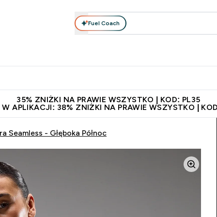
Fuel Coach
anie
Odzież i Akcesoria
Witaminy
Batony i Przekąski
rta submenu
łko submenu
Enter Odżywianie submenu
Enter Odzież i Akcesoria submenu
Enter Witaminy submen
Ent
⌄
⌄
⌄
⌄
 229zł
Niezrównana jakość
Zaproś znajomego, zarób 65zł
35% ZNIŻKI NA PRAWIE WSZYSTKO | KOD: PL35
 W APLIKACJI: 38% ZNIŻKI NA PRAWIE WSZYSTKO | KOD
a Seamless - Głęboka Północ