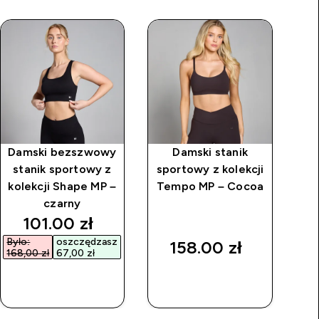
Damski bezszwowy
Damski stanik
Da
stanik sportowy z
sportowy z kolekcji
kolekcji Shape MP –
Tempo MP – Cocoa
Te
czarny
discounted price
101.00 zł‎
Było:
oszczędzasz
158.00 zł‎
168,00 zł‎
67,00 zł‎
SZYBKI
SZYBKI
ZAKUP
ZAKUP