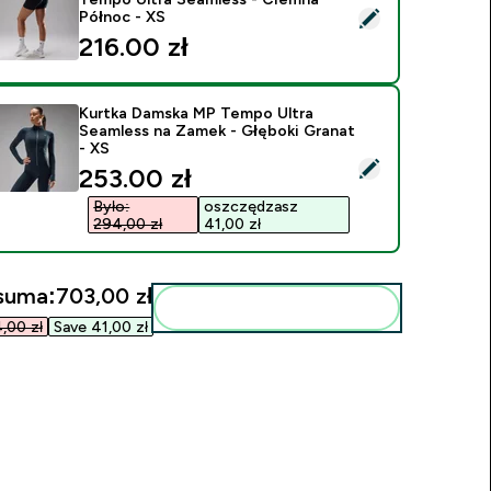
ybierz ten produkt - Damskie Szorty Rowerowe MP Tempo Ult
Północ - XS
216.00 zł‎
Kurtka Damska MP Tempo Ultra
Seamless na Zamek - Głęboki Granat
- XS
ybierz ten produkt - Kurtka Damska MP Tempo Ultra Seamless
discounted price
253.00 zł‎
Było:
oszczędzasz
294,00 zł‎
41,00 zł‎
suma:
703,00 zł‎
Dodaj do swojej rutyny
00 zł‎
Save 41,00 zł‎