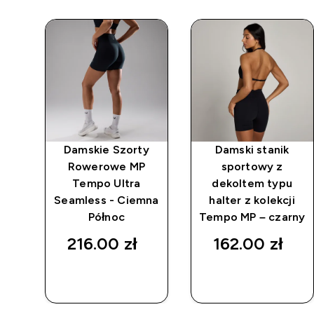
sz
Damskie Szorty
Damski stanik
Rowerowe MP
sportowy z
-
Tempo Ultra
dekoltem typu
Seamless - Ciemna
halter z kolekcji
Północ
Tempo MP – czarny
216.00 zł‎
162.00 zł‎
SZYBKI
SZYBKI
ZAKUP
ZAKUP