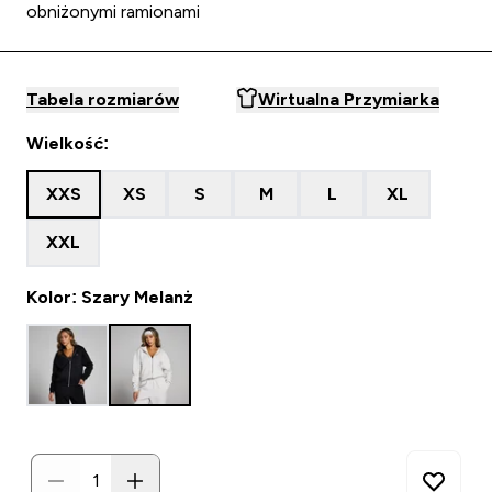
obniżonymi ramionami
Tabela rozmiarów
Wirtualna Przymiarka
Wielkość:
XXS
XS
S
M
L
XL
XXL
Kolor: Szary Melanż