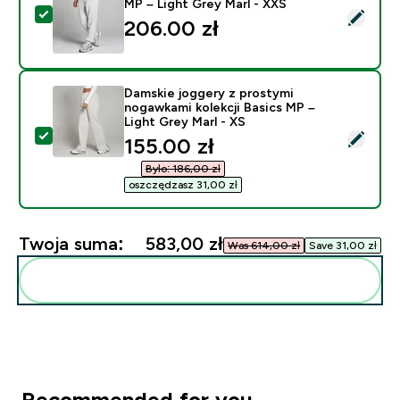
MP – Light Grey Marl - XXS
Wybierz ten produkt - Damskie joggery z kolekcji Basi
206.00 zł‎
Damskie joggery z prostymi
nogawkami kolekcji Basics MP –
Light Grey Marl - XS
Wybierz ten produkt - Damskie joggery z prostymi noga
discounted price
155.00 zł‎
Było: 186,00 zł‎
oszczędzasz 31,00 zł‎
Twoja suma:
583,00 zł‎
Was 614,00 zł‎
Save 31,00 zł‎
Dodaj do swojej rutyny
Recommended for you