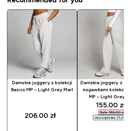
Damskie joggery z kolekcji
Damskie joggery z pr
Basics MP – Light Grey Marl
nogawkami kolekcji B
MP – Light Grey Ma
discounted
155.00 zł‎
Było: 186,00 zł‎
206.00 zł‎
oszczędzasz 31,00 zł‎
SZYBKI ZAKUP
SZYBKI ZAKUP