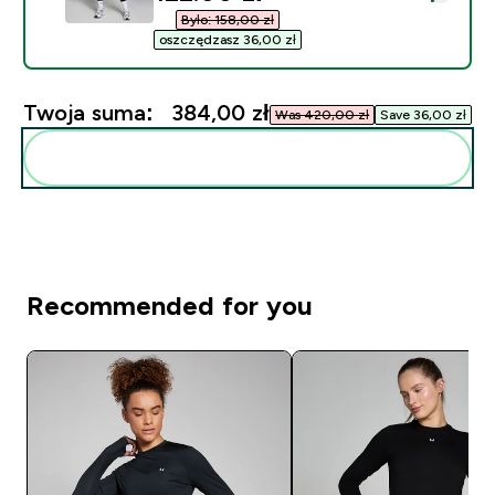
Było: 158,00 zł‎
oszczędzasz 36,00 zł‎
Twoja suma:
384,00 zł‎
Was 420,00 zł‎
Save 36,00 zł‎
Dodaj do swojej rutyny
Recommended for you