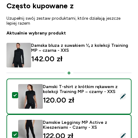
Często kupowane z
Uzupełnij swój zestaw produktami, które działają jeszcze
lepiej razem
Aktualnie wybrany produkt
Damska bluza z suwakiem ¼ z kolekcji Training
MP – czarna - XXS
142.00 zł‎
Damski T-shirt z krótkim rękawem z
kolekcji Training MP – czarny - XXS
Wybierz ten produkt - Damski T-shirt z krótkim rękawem
120.00 zł‎
Damskie Legginsy MP Active z
Kieszeniami - Czarny - XS
discounted price
122.00 zł‎
Wybierz ten produkt - Damskie Legginsy MP Active z K