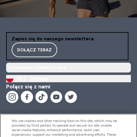
Zapisz się do naszego newslettera
DOŁĄCZ TERAZ
Ustawienia plików cookie
PL |
Zmiana
Połącz się z nami
We use cookies and other tracking tools on this site, which may be
provided by third parties, to operate and secure our site, enable
Pomoc I Informacja
social media features, enhance performance, tailor user
experiences, support our marketing and advertising efforts. These