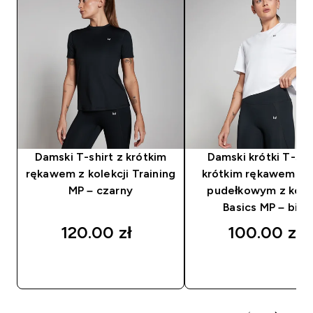
Damski T-shirt z krótkim
Damski krótki T-shi
rękawem z kolekcji Training
krótkim rękawem o k
MP – czarny
pudełkowym z kolek
Basics MP – biał
120.00 zł‎
100.00 zł‎
SZYBKI ZAKUP
SZYBKI ZAKUP