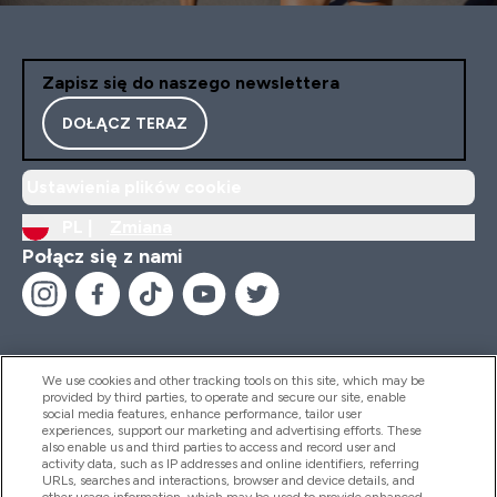
Zapisz się do naszego newslettera
DOŁĄCZ TERAZ
Ustawienia plików cookie
PL |
Zmiana
Połącz się z nami
We use cookies and other tracking tools on this site, which may be
provided by third parties, to operate and secure our site, enable
Pomoc I Informacja
social media features, enhance performance, tailor user
experiences, support our marketing and advertising efforts. These
also enable us and third parties to access and record user and
activity data, such as IP addresses and online identifiers, referring
Produkty
URLs, searches and interactions, browser and device details, and