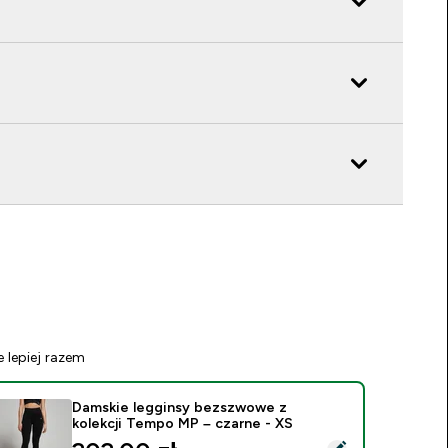
e lepiej razem
Damskie legginsy bezszwowe z
kolekcji Tempo MP – czarne - XS
ybierz ten produkt - Damskie legginsy bezszwowe z kolekcji 