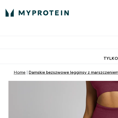
Porada Eksperta
Białko
Odżywi
Enter Porada Ekspe
Enter Bia
⌄
⌄
Darmowa dostawa do domu od
TYLKO
Home
Damskie bezszwowe legginsy z marszczeniem 