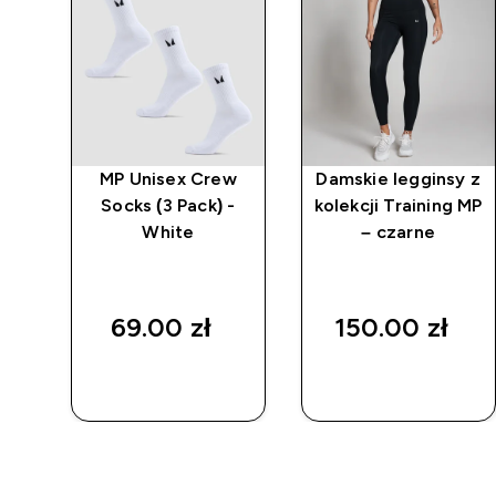
sy
MP Unisex Crew
Damskie legginsy z
Socks (3 Pack) -
kolekcji Training MP
 -
White
– czarne
69.00 zł‎
150.00 zł‎
SZYBKI
SZYBKI
ZAKUP
ZAKUP