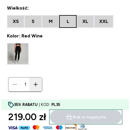
Wielkość:
XS
S
M
L
XL
XXL
Kolor: Red Wine
35% RABATU
| KOD:
PL35
219.00 zł‎
Brak w magazynie