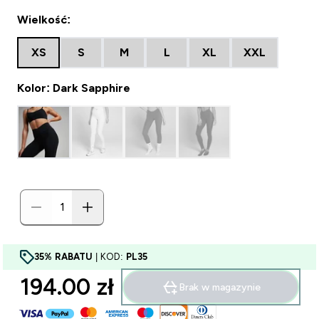
Wielkość:
XS
S
M
L
XL
XXL
Kolor: Dark Sapphire
35% RABATU
| KOD:
PL35
194.00 zł‎
Brak w magazynie