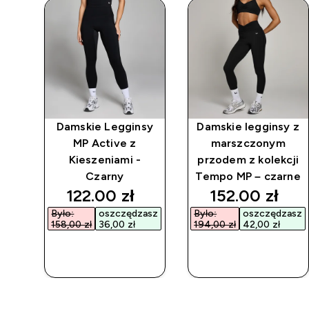
y z
Damskie Legginsy
Damskie legginsy z
MP
MP Active z
marszczonym
Kieszeniami -
przodem z kolekcji
Czarny
Tempo MP – czarne
discounted price
discounted p
122.00 zł‎
152.00 zł‎
Było:
oszczędzasz
Było:
oszczędzasz
158,00 zł‎
36,00 zł‎
194,00 zł‎
42,00 zł‎
SZYBKI
SZYBKI
ZAKUP
ZAKUP