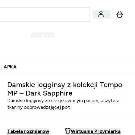
Wegańskie
Wydajność
Oferty!
u
er Batony i Przekąski submenu
Enter Wegańskie submenu
Enter Wydajność submenu
⌄
⌄
Szybka dostawa do punktu odbioru
: APKA
Damskie legginsy z kolekcji Tempo
MP – Dark Sapphire
Damskie legginsy ze skrzyżowanym pasem, uszyte z
tkaniny odprowadzającej pot
Tabela rozmiarów
Wirtualna Przymiarka