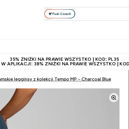
Fuel Coach
anie
Odzież i Akcesoria
Witaminy
Batony i Przekąski
rta submenu
łko submenu
Enter Odżywianie submenu
Enter Odzież i Akcesoria submenu
Enter Witaminy submen
Ent
⌄
⌄
⌄
⌄
 229zł
Niezrównana jakość
Zaproś znajomego, zarób 65zł
35% ZNIŻKI NA PRAWIE WSZYSTKO | KOD: PL35
 W APLIKACJI: 38% ZNIŻKI NA PRAWIE WSZYSTKO | KOD
mskie legginsy z kolekcji Tempo MP – Charcoal Blue