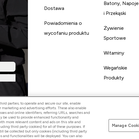
Batony, Napoje
Dostawa
i Przekąski
Powiadomienia o
Żywienie
wycofaniu produktu
Sportowe
Witaminy
Wegańskie
Produkty
ird parties, to operate and secure our site, enable
r marketing and advertising efforts. These also enable
esses and online identifiers, referring URLs, searches and
ay be used to provide enhanced functionality and
th more relevant content and ads on this site and
Manage Cooki
Pay with
luding third party cookies) for all of these purposes. If
ll be collected but only cookies (including third party
s and functionalities will be deployed. You can also