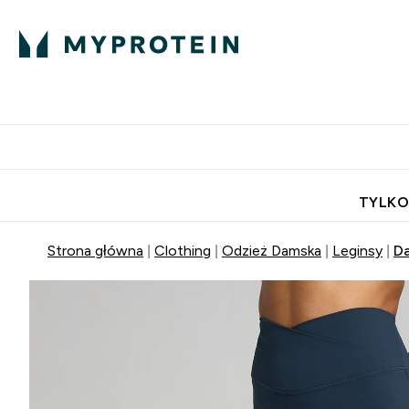
Porada Eksperta
Białko
Odżywi
Enter Porada Ekspe
Enter Bia
⌄
⌄
Darmowa dostawa do domu od
TYLKO
Strona główna
Clothing
Odzież Damska
Leginsy
Da