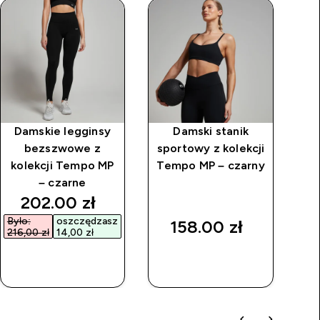
Damskie legginsy
Damski stanik
Da
bezszwowe z
sportowy z kolekcji
ko
kolekcji Tempo MP
Tempo MP – czarny
– czarne
rice
discounted price
202.00 zł‎
Było:
oszczędzasz
Był
158.00 zł‎
216,00 zł‎
14,00 zł‎
192
SZYBKI
SZYBKI
ZAKUP
ZAKUP