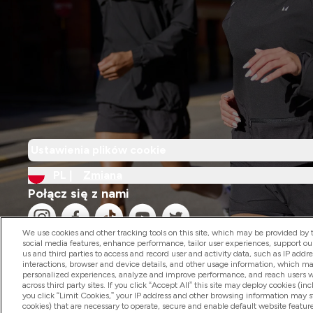
Ustawienia plików cookie
PL |
Zmiana
Połącz się z nami
We use cookies and other tracking tools on this site, which may be provided by th
social media features, enhance performance, tailor user experiences, support ou
us and third parties to access and record user and activity data, such as IP addr
interactions, browser and device details, and other usage information, which m
personalized experiences, analyze and improve performance, and reach users wi
2026 The Hut.com Ltd
across third party sites. If you click “Accept All” this site may deploy cookies (inc
you click “Limit Cookies,” your IP address and other browsing information may sti
cookies) that are necessary to operate, secure and enable default website feature