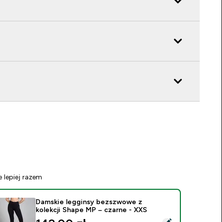
e lepiej razem
Damskie legginsy bezszwowe z
kolekcji Shape MP – czarne - XXS
ybierz ten produkt - Damskie legginsy bezszwowe z kolekcji 