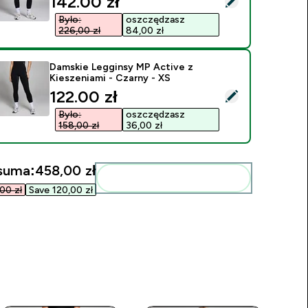
discounted price
142.00 zł‎
Było:
oszczędzasz
226,00 zł‎
84,00 zł‎
Damskie Legginsy MP Active z
Kieszeniami - Czarny - XS
discounted price
122.00 zł‎
ybierz ten produkt - Damskie Legginsy MP Active z Kieszeniam
Było:
oszczędzasz
158,00 zł‎
36,00 zł‎
suma:
458,00 zł‎
Dodaj do swojej rutyny
0 zł‎
Save 120,00 zł‎