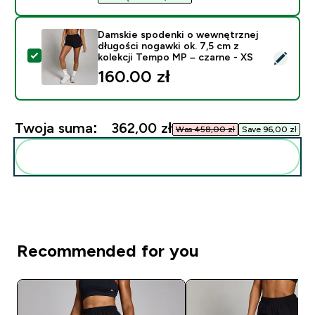
Damskie spodenki o wewnętrznej
długości nogawki ok. 7,5 cm z
Wybierz ten produkt - Damskie spodenki o wewnętrznej
kolekcji Tempo MP – czarne - XS
160.00 zł‎
Twoja suma:
362,00 zł‎
Was 458,00 zł‎
Save 96,00 zł‎
Dodaj do swojej rutyny
Recommended for you