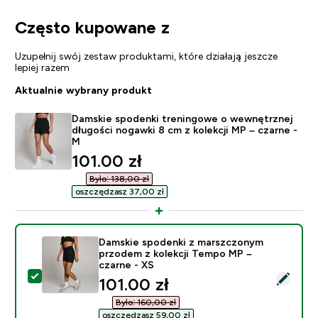
Często kupowane z
Uzupełnij swój zestaw produktami, które działają jeszcze
lepiej razem
Aktualnie wybrany produkt
Damskie spodenki treningowe o wewnętrznej
długości nogawki 8 cm z kolekcji MP – czarne -
M
discounted price
101.00 zł‎
Było: 138,00 zł‎
oszczędzasz 37,00 zł‎
Damskie spodenki z marszczonym
przodem z kolekcji Tempo MP –
czarne - XS
Wybierz ten produkt - Damskie spodenki z marszczony
discounted price
101.00 zł‎
Było: 160,00 zł‎
oszczędzasz 59,00 zł‎