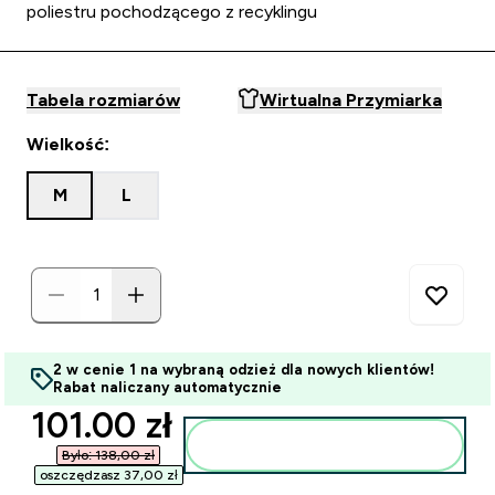
poliestru pochodzącego z recyklingu
Tabela rozmiarów
Wirtualna Przymiarka
Wielkość:
M
L
2 w cenie 1 na wybraną odzież dla nowych klientów!
Rabat naliczany automatycznie
discounted price
101.00 zł‎
Dodaj do torby
Było: 138,00 zł‎
oszczędzasz 37,00 zł‎