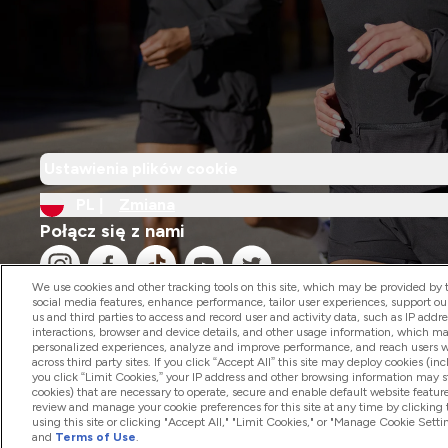
Ustawienia plików cookie
PL |
Zmiana
Połącz się z nami
We use cookies and other tracking tools on this site, which may be provided by th
social media features, enhance performance, tailor user experiences, support ou
us and third parties to access and record user and activity data, such as IP addr
interactions, browser and device details, and other usage information, which m
personalized experiences, analyze and improve performance, and reach users wi
2026 The Hut.com Ltd
across third party sites. If you click “Accept All” this site may deploy cookies (inc
you click “Limit Cookies,” your IP address and other browsing information may sti
cookies) that are necessary to operate, secure and enable default website feature
review and manage your cookie preferences for this site at any time by clicking
using this site or clicking "Accept All," "Limit Cookies," or "Manage Cookie Se
and
Terms of Use
.