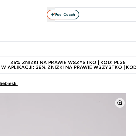
Fuel Coach
anie
Odzież i Akcesoria
Witaminy
Batony i Przekąski
rta submenu
łko submenu
Enter Odżywianie submenu
Enter Odzież i Akcesoria submenu
Enter Witaminy submen
Ent
⌄
⌄
⌄
⌄
 229zł
Niezrównana jakość
Zaproś znajomego, zarób 65zł
35% ZNIŻKI NA PRAWIE WSZYSTKO | KOD: PL35
 W APLIKACJI: 38% ZNIŻKI NA PRAWIE WSZYSTKO | KOD
iebieski