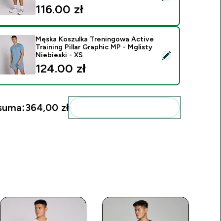
116.00 zł‎
Męska Koszulka Treningowa Active
Training Pillar Graphic MP - Mglisty
ybierz ten produkt - Męska Koszulka Treningowa Active Training
Niebieski - XS
124.00 zł‎
suma:
364,00 zł‎
Dodaj do swojej rutyny