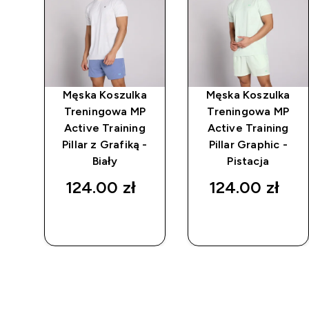
z
Męska Koszulka
Męska Koszulka
m z
Treningowa MP
Treningowa MP
 MP
Active Training
Active Training
Pillar z Grafiką -
Pillar Graphic -
Biały
Pistacja
124.00 zł‎
124.00 zł‎
SZYBKI
SZYBKI
ZAKUP
ZAKUP