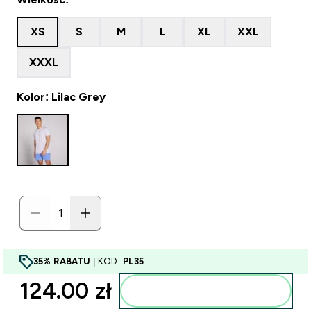
XS
S
M
L
XL
XXL
XXXL
Kolor: Lilac Grey
35% RABATU
| KOD:
PL35
124.00 zł‎
Dodaj do torby