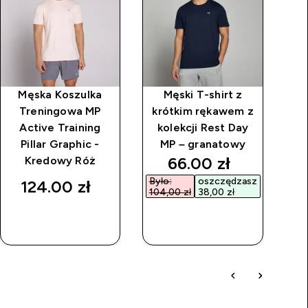
Męska Koszulka
Męski T-shirt z
B
Treningowa MP
krótkim rękawem z
Active Training
kolekcji Rest Day
Pillar Graphic -
MP – granatowy
mę
discounted price
66.00 zł‎
Kredowy Róż
Było:
oszczędzasz
124.00 zł‎
104,00 zł‎
38,00 zł‎
SZYBKI
SZYBKI
ZAKUP
ZAKUP