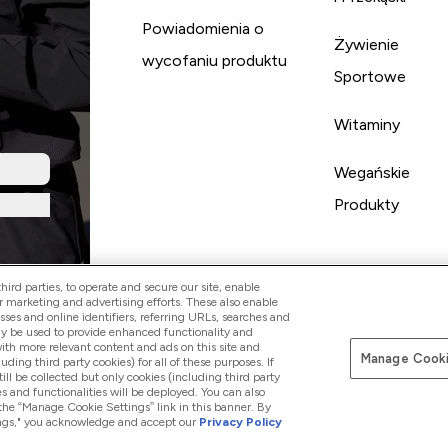
Powiadomienia o
Żywienie
wycofaniu produktu
Sportowe
Witaminy
Wegańskie
Produkty
ird parties, to operate and secure our site, enable
r marketing and advertising efforts. These also enable
esses and online identifiers, referring URLs, searches and
ay be used to provide enhanced functionality and
th more relevant content and ads on this site and
Manage Cooki
Pay with
luding third party cookies) for all of these purposes. If
ll be collected but only cookies (including third party
s and functionalities will be deployed. You can also
 the “Manage Cookie Settings” link in this banner. By
ttings," you acknowledge and accept our
Privacy Policy