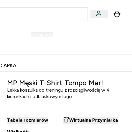
Wegańskie
Wydajność
Oferty!
u
er Batony i Przekąski submenu
Enter Wegańskie submenu
Enter Wydajność submenu
⌄
⌄
Szybka dostawa do punktu odbioru
: APKA
MP Męski T-Shirt Tempo Marl
Lekka koszulka do treningu z rozciągliwością w 4
kierunkach i odblaskowym logo
Tabela rozmiarów
Wirtualna Przymiarka
Wielkość: