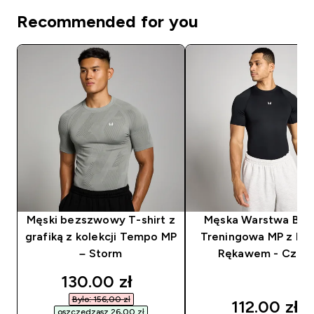
Recommended for you
Męski bezszwowy T-shirt z
Męska Warstwa Ba
grafiką z kolekcji Tempo MP
Treningowa MP z Kr
– Storm
Rękawem - Czarn
discounted price
130.00 zł‎
Było: 156,00 zł‎
112.00 zł‎
oszczędzasz 26,00 zł‎