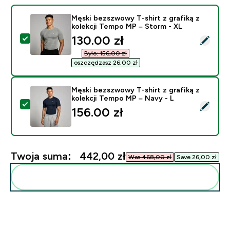
Męski bezszwowy T-shirt z grafiką z
kolekcji Tempo MP – Storm - XL
discounted price
130.00 zł‎
Wybierz ten produkt - Męski bezszwowy T-shirt z graf
Było: 156,00 zł‎
oszczędzasz 26,00 zł‎
Męski bezszwowy T-shirt z grafiką z
kolekcji Tempo MP – Navy - L
Wybierz ten produkt - Męski bezszwowy T-shirt z graf
156.00 zł‎
Twoja suma:
442,00 zł‎
Was 468,00 zł‎
Save 26,00 zł‎
Dodaj do swojej rutyny