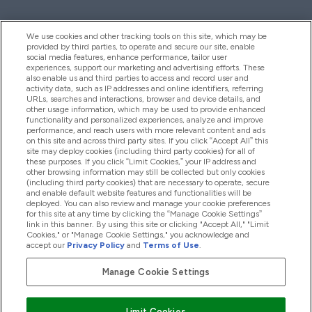
We use cookies and other tracking tools on this site, which may be
provided by third parties, to operate and secure our site, enable
Pomoc I Informacja
social media features, enhance performance, tailor user
experiences, support our marketing and advertising efforts. These
also enable us and third parties to access and record user and
activity data, such as IP addresses and online identifiers, referring
Produkty
URLs, searches and interactions, browser and device details, and
other usage information, which may be used to provide enhanced
functionality and personalized experiences, analyze and improve
performance, and reach users with more relevant content and ads
on this site and across third party sites. If you click “Accept All” this
Informacje O Firmie
site may deploy cookies (including third party cookies) for all of
these purposes. If you click “Limit Cookies,” your IP address and
other browsing information may still be collected but only cookies
(including third party cookies) that are necessary to operate, secure
Okazje W Myprotein
and enable default website features and functionalities will be
deployed. You can also review and manage your cookie preferences
for this site at any time by clicking the “Manage Cookie Settings”
link in this banner. By using this site or clicking "Accept All," "Limit
Cookies," or "Manage Cookie Settings," you acknowledge and
2026 The Hut.com Ltd
accept our
Privacy Policy
and
Terms of Use
.
Manage Cookie Settings
Pay with
Limit Cookies