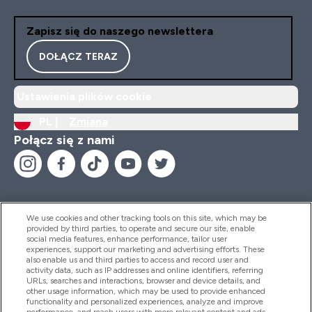
Zapisz się do naszego newslettera
DOŁĄCZ TERAZ
Ustawienia plików cookie
PL |
Zmiana
Połącz się z nami
We use cookies and other tracking tools on this site, which may be
provided by third parties, to operate and secure our site, enable
Pomoc I Informacja
social media features, enhance performance, tailor user
experiences, support our marketing and advertising efforts. These
also enable us and third parties to access and record user and
activity data, such as IP addresses and online identifiers, referring
Produkty
URLs, searches and interactions, browser and device details, and
other usage information, which may be used to provide enhanced
functionality and personalized experiences, analyze and improve