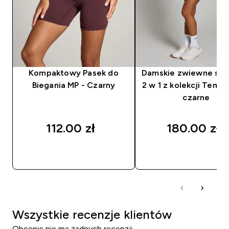
Kompaktowy Pasek do
Damskie zwiewne spo
Biegania MP - Czarny
2 w 1 z kolekcji Temp
czarne
112.00 zł‎
180.00 zł‎
SZYBKI ZAKUP
SZYBKI ZAKUP
Wszystkie recenzje klientów
Obecnie nie ma żadnych recenzji.