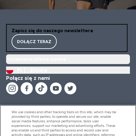
Zapisz się do naszego newslettera
DOŁĄCZ TERAZ
Ustawienia plików cookie
PL |
Zmiana
Połącz się z nami
We use cookies and other tracking tools on this site, which may be
provided by third parties, to operate and secure our site, enable
Pomoc I Informacja
social media features, enhance performance, tailor user
experiences, support our marketing and advertising efforts. These
also enable us and third parties to access and record user and
activity data, such as IP addresses and online identifiers, referring