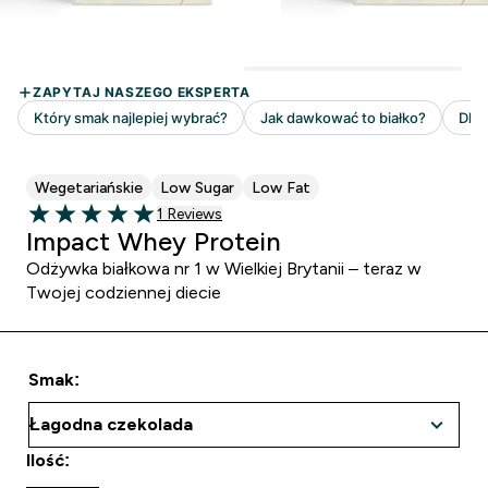
Wegetariańskie
Low Sugar
Low Fat
1 customer reviews
1 Reviews
5 out of 5 stars
Impact Whey Protein
Odżywka białkowa nr 1 w Wielkiej Brytanii – teraz w
Twojej codziennej diecie
Smak:
Ilość: