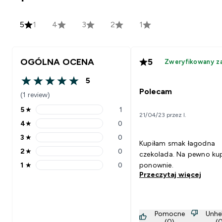
5
1
4
3
2
1
OGÓLNA OCENA
5
Zweryfikowany z
5
5 out of 5 stars
Polecam
(1 review)
5
★
1
5 stars rating 1 reviews
21/04/23 przez I.
4
★
0
4 stars rating 0 reviews
3
★
0
3 stars rating 0 reviews
Kupiłam smak łagodna
2
★
0
czekolada. Na pewno ku
2 stars rating 0 reviews
1
★
0
ponownie.
1 stars rating 0 reviews
Przeczytaj więcej
Pomocne
Unhe
(0)
(