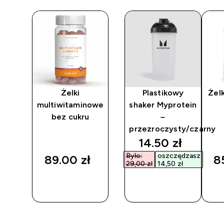
y,
Żelki
Plastikowy
Żelk
multiwitaminowe
shaker Myprotein
bez cukru
–
przezroczysty/czarny
discounted pri
14.50 zł‎
Było:
oszczędzasz
89.00 zł‎
85
29,00 zł‎
14,50 zł‎
SZYBKI
SZYBKI
ZAKUP
ZAKUP