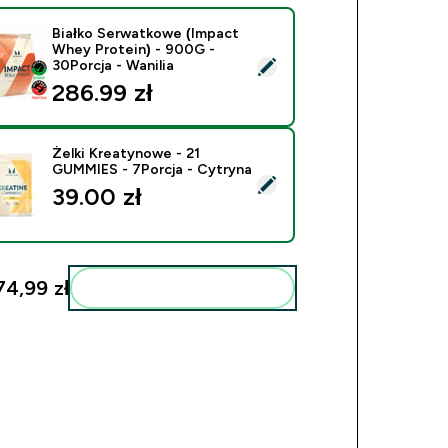
Białko Serwatkowe (Impact
Whey Protein) - 900G -
ierz ten produkt - Białko Serwatkowe (Impact Whey Protein) -
30Porcja - Wanilia
286.99 zł‎
Żelki Kreatynowe - 21
GUMMIES - 7Porcja - Cytryna
ierz ten produkt - Żelki Kreatynowe - 21 GUMMIES - 7Porcja 
39.00 zł‎
74,99 zł‎
Dodaj do swojej rutyny