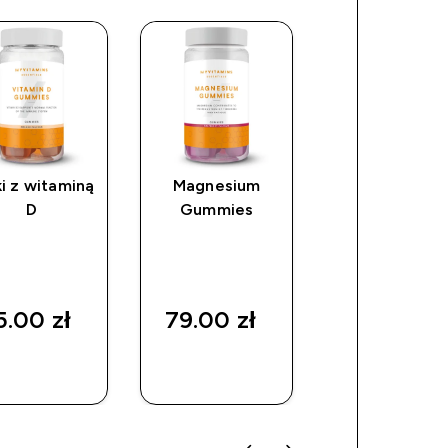
i z witaminą
Magnesium
Żelki z
D
Gummies
kolagenem
ce
.00 zł‎
79.00 zł‎
79.00 zł‎
SZYBKI
SZYBKI
SZYBKI
ZAKUP
ZAKUP
ZAKUP