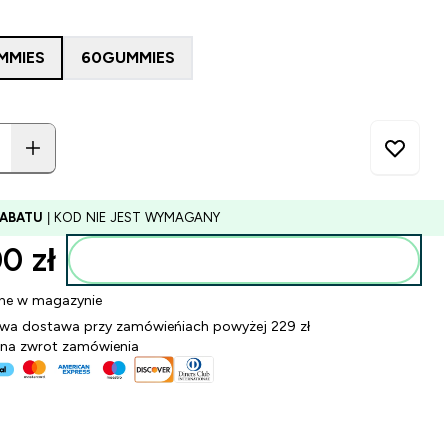
MMIES
60GUMMIES
RABATU
| KOD NIE JEST WYMAGANY
0 zł‎
Dodaj do torby
ne w magazynie
a dostawa przy zamówieńiach powyżej 229 zł
 na zwrot zamówienia