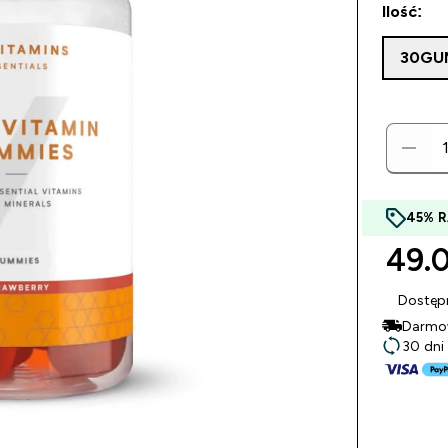
Ilość:
30GU
45% 
49.0
Dostęp
Darmow
30 dni