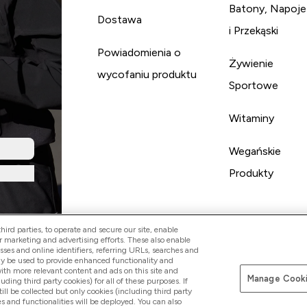
Batony, Napoje
Dostawa
i Przekąski
Powiadomienia o
Żywienie
wycofaniu produktu
Sportowe
Witaminy
Wegańskie
Produkty
ird parties, to operate and secure our site, enable
r marketing and advertising efforts. These also enable
esses and online identifiers, referring URLs, searches and
ay be used to provide enhanced functionality and
th more relevant content and ads on this site and
Manage Cooki
Pay with
luding third party cookies) for all of these purposes. If
ll be collected but only cookies (including third party
s and functionalities will be deployed. You can also