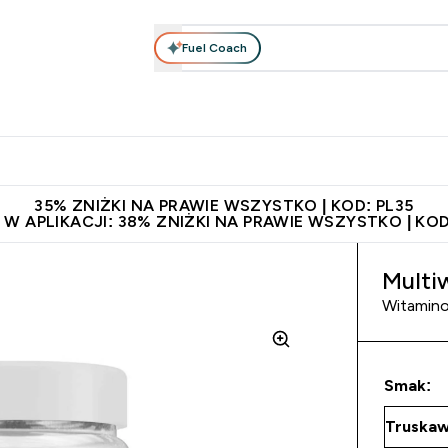
Fuel Coach
anie
Odzież i Akcesoria
Witaminy
Batony i Przekąski
rta submenu
łko submenu
Enter Odżywianie submenu
Enter Odzież i Akcesoria submenu
Enter Witaminy submen
Ent
⌄
⌄
⌄
⌄
 229zł
Niezrównana jakość
Zaproś znajomego, zarób 65zł
35% ZNIŻKI NA PRAWIE WSZYSTKO | KOD: PL35
 W APLIKACJI: 38% ZNIŻKI NA PRAWIE WSZYSTKO | KOD
Multi
Witamin
Smak: