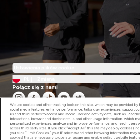
Ustawienia plików cookie
PL |
Zmiana
Połącz się z nami
We use cookies and other tracking tools on this site, which may be provided by th
social media features, enhance performance, tailor user experiences, support ou
us and third parties to access and record user and activity data, such as IP addr
interactions, browser and device details, and other usage information, which m
personalized experiences, analyze and improve performance, and reach users wi
2026 The Hut.com Ltd
across third party sites. If you click “Accept All” this site may deploy cookies (inc
you click “Limit Cookies,” your IP address and other browsing information may sti
cookies) that are necessary to operate, secure and enable default website feature