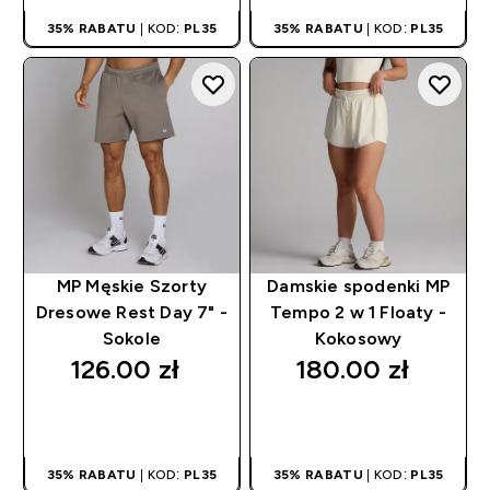
35% RABATU
| KOD:
PL35
35% RABATU
| KOD:
PL35
MP Męskie Szorty
Damskie spodenki MP
Dresowe Rest Day 7" -
Tempo 2 w 1 Floaty -
Sokole
Kokosowy
126.00 zł‎
180.00 zł‎
SZYBKI ZAKUP
SZYBKI ZAKUP
35% RABATU
| KOD:
PL35
35% RABATU
| KOD:
PL35