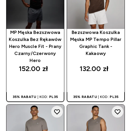
MP Męska Bezszwowa
Bezszwowa Koszulka
Koszulka Bez Rękawów
Męska MP Tempo Pillar
Hero Muscle Fit - Prany
Graphic Tank -
Czarny/Czerwony
Kakaowy
Hero
152.00 zł‎
132.00 zł‎
SZYBKI ZAKUP
SZYBKI ZAKUP
35% RABATU
| KOD:
PL35
35% RABATU
| KOD:
PL35