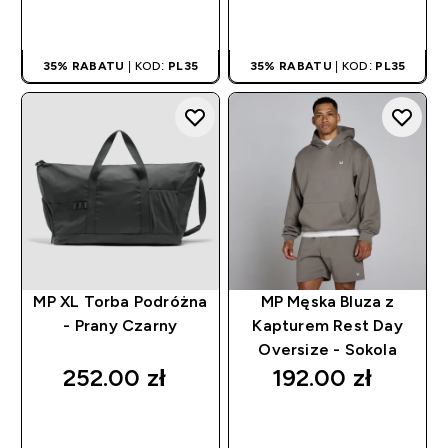
SZYBKI ZAKUP
SZYBKI ZAKUP
35% RABATU
| KOD:
PL35
35% RABATU
| KOD:
PL35
MP XL Torba Podróżna
MP Męska Bluza z
- Prany Czarny
Kapturem Rest Day
Oversize - Sokola
252.00 zł‎
192.00 zł‎
SZYBKI ZAKUP
SZYBKI ZAKUP