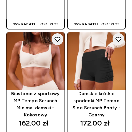
SZYBKI ZAKUP
SZYBKI ZAKUP
35% RABATU
| KOD:
PL35
35% RABATU
| KOD:
PL35
Biustonosz sportowy
Damskie krótkie
MP Tempo Scrunch
spodenki MP Tempo
Minimal damski -
Side Scrunch Booty -
Kokosowy
Czarny
162.00 zł‎
172.00 zł‎