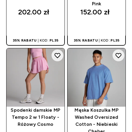
Pink
202.00 zł‎
152.00 zł‎
SZYBKI ZAKUP
SZYBKI ZAKUP
35% RABATU
| KOD:
PL35
35% RABATU
| KOD:
PL35
Spodenki damskie MP
Męska Koszulka MP
Tempo 2 w 1 Floaty -
Washed Oversized
Różowy Cosmo
Cotton - Niebieski
Chaber