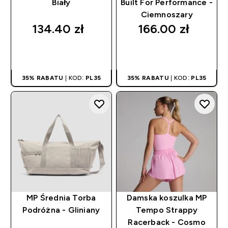
Biały
Built For Performance -
Ciemnoszary
134.40 zł‎
166.00 zł‎
SZYBKI ZAKUP
SZYBKI ZAKUP
35% RABATU
| KOD:
PL35
35% RABATU
| KOD:
PL35
MP Średnia Torba
Damska koszulka MP
Podróżna - Gliniany
Tempo Strappy
Racerback - Cosmo