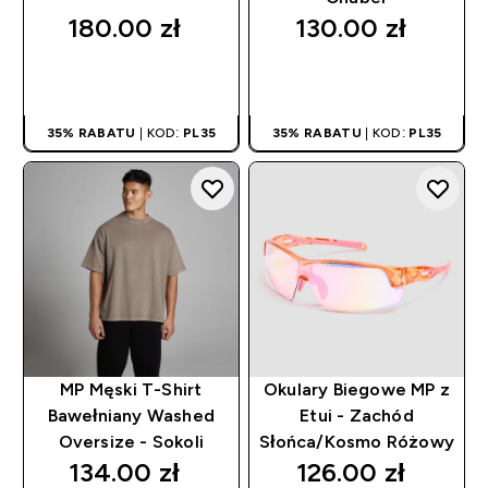
180.00 zł‎
130.00 zł‎
SZYBKI ZAKUP
SZYBKI ZAKUP
35% RABATU
| KOD:
PL35
35% RABATU
| KOD:
PL35
MP Męski T-Shirt
Okulary Biegowe MP z
Bawełniany Washed
Etui - Zachód
Oversize - Sokoli
Słońca/Kosmo Różowy
134.00 zł‎
126.00 zł‎