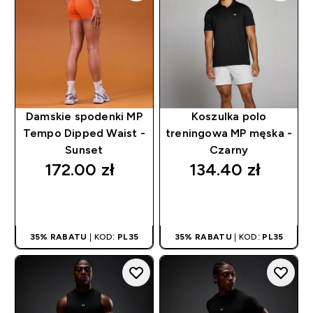
Damskie spodenki MP
Koszulka polo
Tempo Dipped Waist -
treningowa MP męska -
Sunset
Czarny
172.00 zł‎
134.40 zł‎
SZYBKI ZAKUP
SZYBKI ZAKUP
35% RABATU
| KOD:
PL35
35% RABATU
| KOD:
PL35