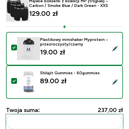
Męskie bokserki z kolekcji MP (trójpak) –
Carbon / Smoke Blue / Dark Green - XXS
129.00 zł‎
Plastikowy minishaker Myprotein –
przezroczysty/czarny
Wybierz ten produkt - Plastikowy minishaker Myprotei
19.00 zł‎
Shilajit Gummies - 60gummies
89.00 zł‎
Wybierz ten produkt - Shilajit Gummies - 60gummies
Twoja suma:
237,00 zł‎
Dodaj do swojej rutyny