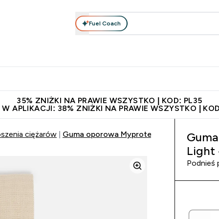
Fuel Coach
anie
Odzież i Akcesoria
Witaminy
Batony i Przekąski
rta submenu
łko submenu
Enter Odżywianie submenu
Enter Odzież i Akcesoria submenu
Enter Witaminy submen
Ent
⌄
⌄
⌄
⌄
 229zł
Niezrównana jakość
Zaproś znajomego, zarób 65zł
35% ZNIŻKI NA PRAWIE WSZYSTKO | KOD: PL35
 W APLIKACJI: 38% ZNIŻKI NA PRAWIE WSZYSTKO | KOD
szenia ciężarów
Guma oporowa Myprotein Booty Band – Lig
Guma 
Light
Podnieś 