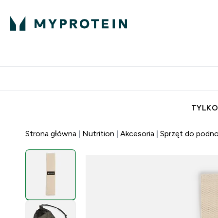
Porada Eksperta
Białko
Odżywi
Enter Porada Ekspe
Enter Bia
⌄
⌄
Darmowa dostawa do domu od
TYLKO
Strona główna
Nutrition
Akcesoria
Sprzęt do podno