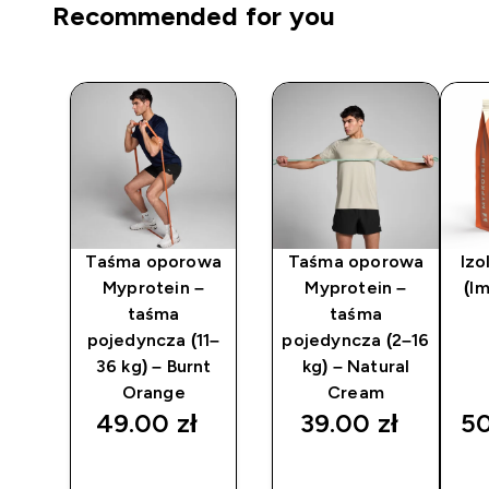
Recommended for you
Taśma oporowa
Taśma oporowa
Izo
e
Myprotein –
Myprotein –
(I
ey
taśma
taśma
pojedyncza (11–
pojedyncza (2–16
36 kg) – Burnt
kg) – Natural
Orange
Cream
49.00 zł‎
39.00 zł‎
50
SZYBKI
SZYBKI