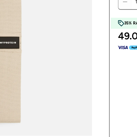
35% R
49.0