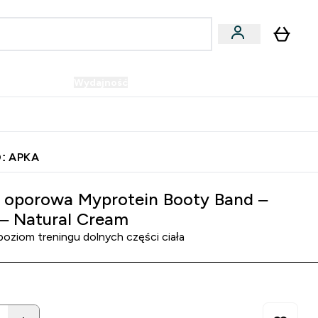
Wegańskie
Wydajność
Oferty!
u
er Batony i Przekąski submenu
Enter Wegańskie submenu
Enter Wydajność submenu
⌄
⌄
Szybka dostawa do punktu odbioru
: APKA
ht – Natural Cream
oporowa Myprotein Booty Band –
 – Natural Cream
poziom treningu dolnych części ciała