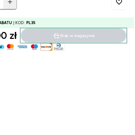
ABATU
| KOD:
PL35
0 zł‎
Brak w magazynie