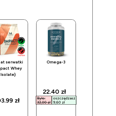
lat serwatki
Omega-3
Plastikowy
mpact Whey
shaker Myprot
Isolate)
–
przezroczysty
discounted price
discount
22.40 zł‎
14.50 zł‎
Było:
oszczędzasz
Było:
oszczęd
3.99 zł‎
32,00 zł‎
9,60 zł‎
29,00 zł‎
14,50 zł‎
SZYBKI
SZYBKI
SZYBKI