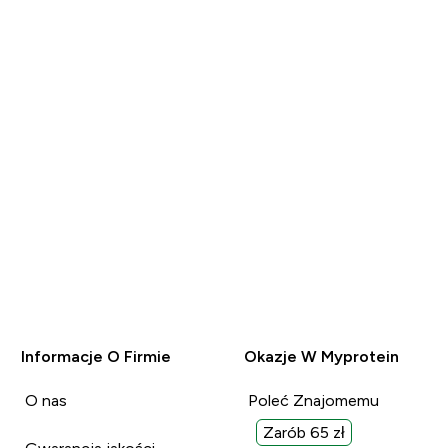
ZAKUP
Informacje O Firmie
Okazje W Myprotein
O nas
Poleć Znajomemu
Zarób 65 zł