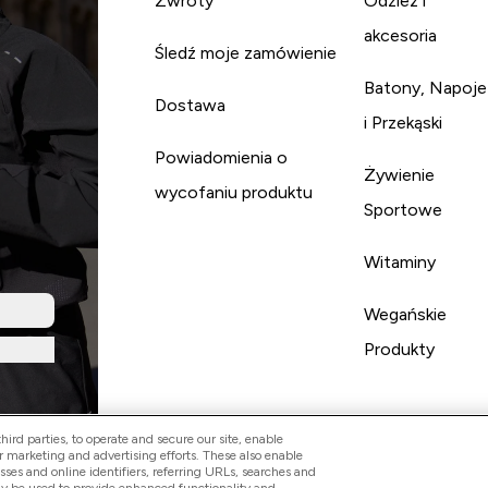
Zwroty
Odzież i
akcesoria
Śledź moje zamówienie
Batony, Napoje
Dostawa
i Przekąski
Powiadomienia o
Żywienie
wycofaniu produktu
Sportowe
Witaminy
Wegańskie
Produkty
ird parties, to operate and secure our site, enable
r marketing and advertising efforts. These also enable
esses and online identifiers, referring URLs, searches and