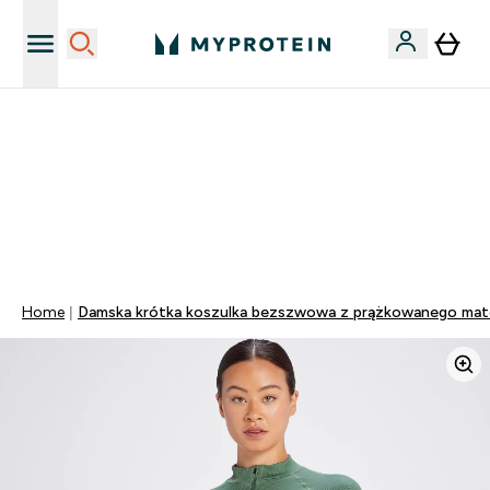
Niezrównana jakość
40% ZNIŻKI NA PRAWIE WSZYSTKOI | KOD: PL40
DARMOWA DOSTAWA PRZY ZAKUPACH POWYŻEJ 115
ZŁ
0 0
:
0 3
:
4 1
:
1 2
Dni
Godziny
Minuty
Sekundy
Home
Damska krótka koszulka bezszwowa z prążkowanego mater