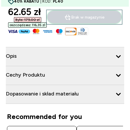
40% RABATU
| KOD:
PL40
discounted price
62.65 zł‎
Brak w magazynie
Było: 179,00 zł‎
oszczędzasz 116,35 zł‎
Opis
Cechy Produktu
Dopasowanie i skład materiału
Recommended for you