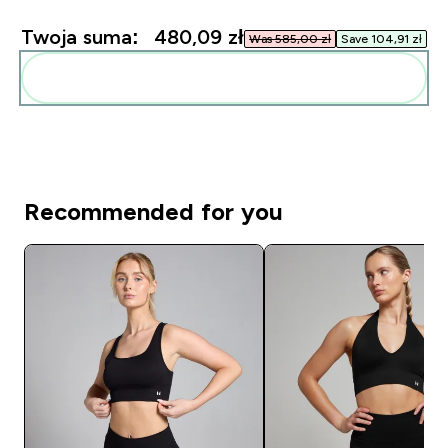
Twoja suma:
480,09 zł‎
Was 585,00 zł‎
Save 104,91 zł‎
Dodaj do swojej rutyny
Recommended for you