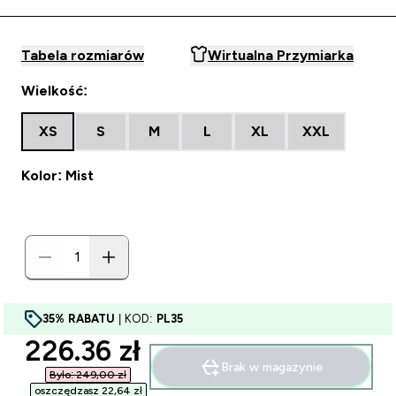
Tabela rozmiarów
Wirtualna Przymiarka
Wielkość:
XS
S
M
L
XL
XXL
Kolor: Mist
35% RABATU
| KOD:
PL35
discounted price
226.36 zł‎
Brak w magazynie
Było: 249,00 zł‎
oszczędzasz 22,64 zł‎