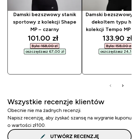
Damski bezszwowy stanik
Damski bezszwowy st
sportowy z kolekcji Shape
dekoltem typu halt
MP – czarny
kolekcji Tempo MP – 
discounted price
discounted
101.00 zł‎
133.90 zł‎
Było: 168,00 zł‎
Było: 158,00 zł‎
oszczędzasz 67,00 zł‎
oszczędzasz 24,10 zł‎
SZYBKI ZAKUP
SZYBKI ZAKUP
Wszystkie recenzje klientów
Obecnie nie ma żadnych recenzji.
Napisz recenzję, aby zyskać szansę na wygranie kuponu
o wartości zł100.
UTWÓRZ RECENZJĘ