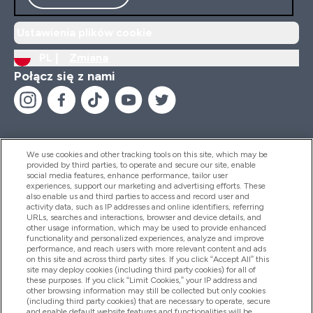
Ustawienia plików cookie
PL |
Zmiana
Połącz się z nami
We use cookies and other tracking tools on this site, which may be
provided by third parties, to operate and secure our site, enable
Pomoc I Informacja
social media features, enhance performance, tailor user
experiences, support our marketing and advertising efforts. These
also enable us and third parties to access and record user and
activity data, such as IP addresses and online identifiers, referring
Produkty
URLs, searches and interactions, browser and device details, and
other usage information, which may be used to provide enhanced
functionality and personalized experiences, analyze and improve
performance, and reach users with more relevant content and ads
on this site and across third party sites. If you click “Accept All” this
Informacje O Firmie
site may deploy cookies (including third party cookies) for all of
these purposes. If you click “Limit Cookies,” your IP address and
other browsing information may still be collected but only cookies
(including third party cookies) that are necessary to operate, secure
Okazje W Myprotein
and enable default website features and functionalities will be