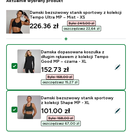
Aktualnie wybrany produkt
Damski bezszwowy stanik sportowy z kolekcji
Tempo Ultra MP – Mist - XS
Było: 249,00 zł‎
discounted price
226.36 zł‎
oszczędzasz 22,64 zł‎
Damska dopasowana koszulka z
długim rękawem z kolekcji Tempo
Good MP – czarna - XL
Wybierz ten produkt - Damska dopasowana koszulka z
discounted price
152.73 zł‎
Było: 168,00 zł‎
oszczędzasz 15,27 zł‎
Damski bezszwowy stanik sportowy
z kolekcji Shape MP - XL
discounted price
101.00 zł‎
Wybierz ten produkt - Damski bezszwowy stanik sport
Było: 168,00 zł‎
oszczędzasz 67,00 zł‎