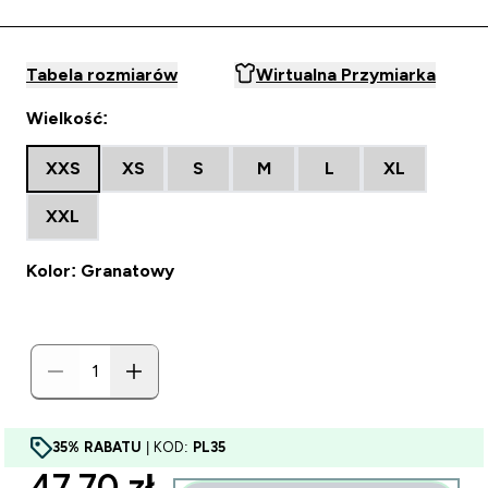
Tabela rozmiarów
Wirtualna Przymiarka
Wielkość:
XXS
XS
S
M
L
XL
XXL
Kolor: Granatowy
35% RABATU
| KOD:
PL35
discounted price
47.70 zł‎