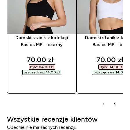
Damski stanik z kolekcji
Damski stanik z kole
Basics MP – czarny
Basics MP – biał
discounted price
discounted
70.00 zł‎
70.00 zł‎
Było: 84,00 zł‎
Było: 84,00 zł‎
oszczędzasz 14,00 zł‎
oszczędzasz 14,00 zł‎
SZYBKI ZAKUP
SZYBKI ZAKUP
Wszystkie recenzje klientów
Obecnie nie ma żadnych recenzji.