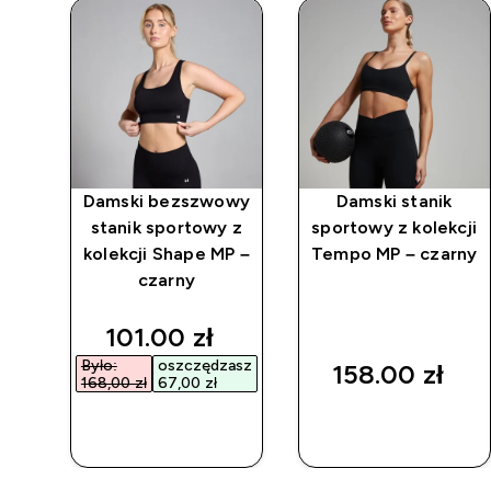
z
Damski bezszwowy
Damski stanik
P –
stanik sportowy z
sportowy z kolekcji
kolekcji Shape MP –
Tempo MP – czarny
czarny
d price
discounted price
101.00 zł‎
asz
Było:
oszczędzasz
158.00 zł‎
168,00 zł‎
67,00 zł‎
SZYBKI
SZYBKI
ZAKUP
ZAKUP