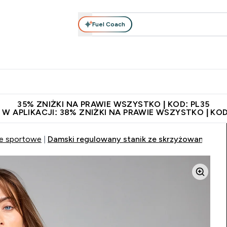
Fuel Coach
anie
Odzież i Akcesoria
Witaminy
Batony i Przekąski
rta submenu
łko submenu
Enter Odżywianie submenu
Enter Odzież i Akcesoria submenu
Enter Witaminy submen
Ent
⌄
⌄
⌄
⌄
 229zł
Niezrównana jakość
Zaproś znajomego, zarób 65zł
35% ZNIŻKI NA PRAWIE WSZYSTKO | KOD: PL35
 W APLIKACJI: 38% ZNIŻKI NA PRAWIE WSZYSTKO | KOD
e sportowe
Damski regulowany stanik ze skrzyżowanymi na 