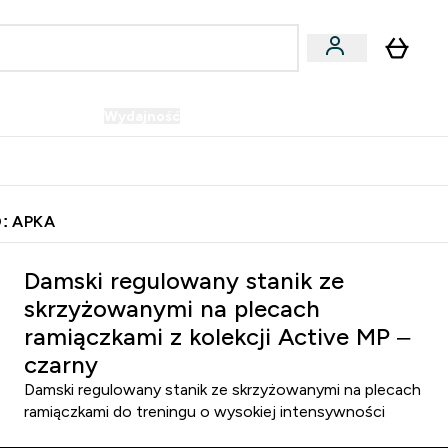
Wegańskie
Wydajność
Oferty!
u
er Batony i Przekąski submenu
Enter Wegańskie submenu
Enter Wydajność submenu
⌄
⌄
Szybka dostawa do punktu odbioru
: APKA
plecach ramiączkami z kolekcji Active MP – czarny
Damski regulowany stanik ze
skrzyżowanymi na plecach
ramiączkami z kolekcji Active MP –
czarny
Damski regulowany stanik ze skrzyżowanymi na plecach
ramiączkami do treningu o wysokiej intensywności