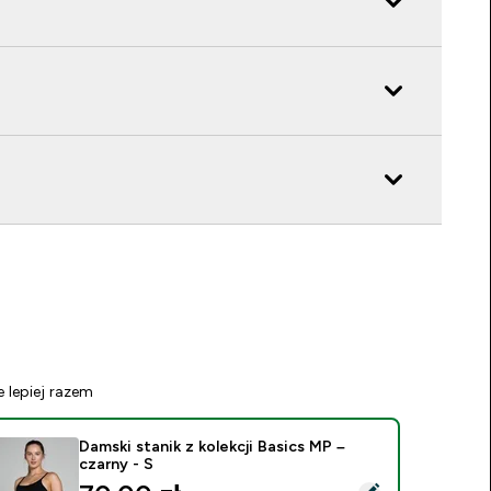
e lepiej razem
Damski stanik z kolekcji Basics MP –
czarny - S
ybierz ten produkt - Damski stanik z kolekcji Basics MP – czarn