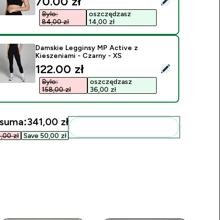
discounted price
70.00 zł‎
Było:
oszczędzasz
84,00 zł‎
14,00 zł‎
Damskie Legginsy MP Active z
Kieszeniami - Czarny - XS
discounted price
122.00 zł‎
ybierz ten produkt - Damskie Legginsy MP Active z Kieszeniam
Było:
oszczędzasz
158,00 zł‎
36,00 zł‎
 suma:
341,00 zł‎
Dodaj do swojej rutyny
00 zł‎
Save 50,00 zł‎