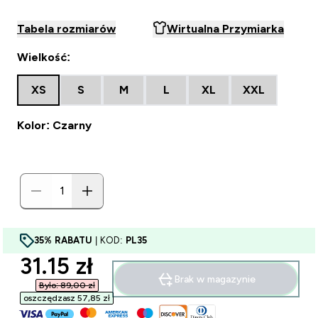
Tabela rozmiarów
Wirtualna Przymiarka
Wielkość:
XS
S
M
L
XL
XXL
Kolor: Czarny
35% RABATU
| KOD:
PL35
discounted price
31.15 zł‎
Brak w magazynie
Było: 89,00 zł‎
oszczędzasz 57,85 zł‎