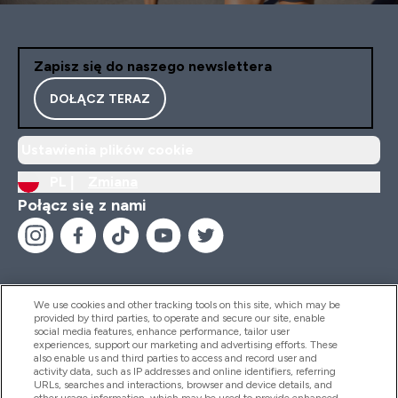
Zapisz się do naszego newslettera
DOŁĄCZ TERAZ
Ustawienia plików cookie
PL |
Zmiana
Połącz się z nami
We use cookies and other tracking tools on this site, which may be
provided by third parties, to operate and secure our site, enable
Pomoc I Informacja
social media features, enhance performance, tailor user
experiences, support our marketing and advertising efforts. These
also enable us and third parties to access and record user and
activity data, such as IP addresses and online identifiers, referring
Produkty
URLs, searches and interactions, browser and device details, and