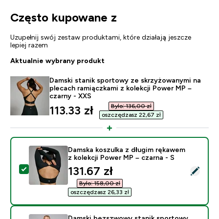
Często kupowane z
Uzupełnij swój zestaw produktami, które działają jeszcze
lepiej razem
Aktualnie wybrany produkt
Damski stanik sportowy ze skrzyżowanymi na
plecach ramiączkami z kolekcji Power MP –
czarny - XXS
Było: 136,00 zł‎
discounted price
113.33 zł‎
oszczędzasz 22,67 zł‎
Damska koszulka z długim rękawem
z kolekcji Power MP – czarna - S
discounted price
131.67 zł‎
Wybierz ten produkt - Damska koszulka z długim rękaw
Było: 158,00 zł‎
oszczędzasz 26,33 zł‎
Damski bezszwowy stanik sportowy