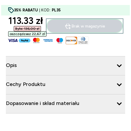
35% RABATU
| KOD:
PL35
discounted price
113.33 zł‎
Brak w magazynie
Było: 136,00 zł‎
oszczędzasz 22,67 zł‎
Opis
Cechy Produktu
Dopasowanie i skład materiału