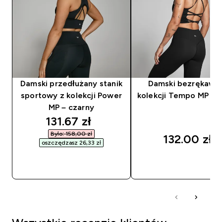
Damski przedłużany stanik
Damski bezrękawni
sportowy z kolekcji Power
kolekcji Tempo MP – 
MP – czarny
discounted price
131.67 zł‎
Było: 158,00 zł‎
132.00 zł‎
oszczędzasz 26,33 zł‎
SZYBKI ZAKUP
SZYBKI ZAKUP