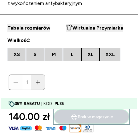
z wykończeniem antybakteryjnym
Tabela rozmiarów
Wirtualna Przymiarka
Wielkość:
XS
S
M
L
XL
XXL
35% RABATU
| KOD:
PL35
140.00 zł‎
Brak w magazynie