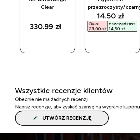
Clear
przezroczysty/czarn
discounted p
14.50 zł‎
Było:
oszczędzasz
330.99 zł‎
29,00 zł‎
14,50 zł‎
SZYBKI
SZYBKI
ZAKUP
ZAKUP
Wszystkie recenzje klientów
Obecnie nie ma żadnych recenzji.
Napisz recenzję, aby zyskać szansę na wygranie kuponu
UTWÓRZ RECENZJĘ