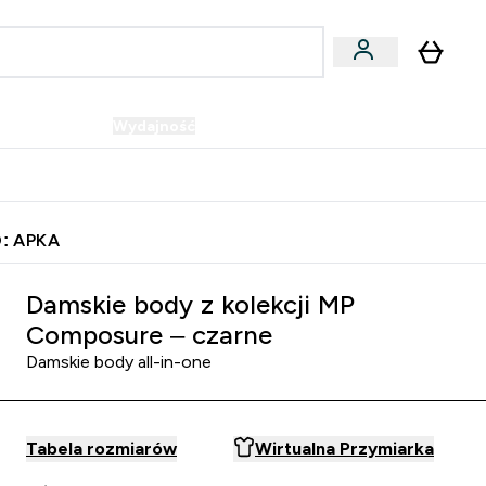
Wegańskie
Wydajność
Oferty!
u
er Batony i Przekąski submenu
Enter Wegańskie submenu
Enter Wydajność submenu
⌄
⌄
Szybka dostawa do punktu odbioru
: APKA
Damskie body z kolekcji MP
Composure – czarne
Damskie body all-in-one
Tabela rozmiarów
Wirtualna Przymiarka