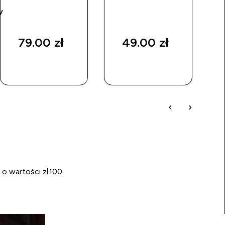
y
rice
79.00 zł‎
49.00 zł‎
SZYBKI
SZYBKI
ZAKUP
ZAKUP
 o wartości zł100.