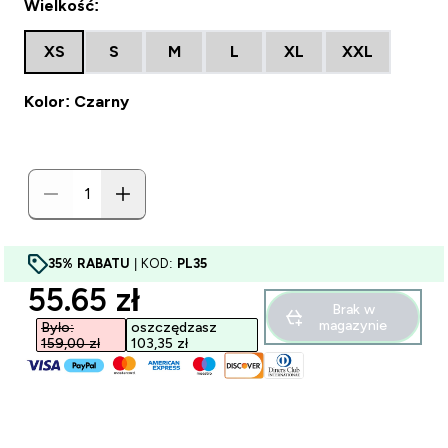
Wielkość:
XS
S
M
L
XL
XXL
Kolor: Czarny
35% RABATU
| KOD:
PL35
discounted price
55.65 zł‎
Brak w
magazynie
Było:
oszczędzasz
159,00 zł‎
103,35 zł‎