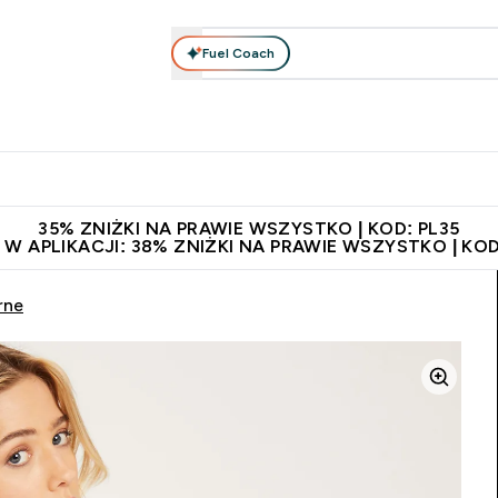
Fuel Coach
anie
Odzież i Akcesoria
Witaminy
Batony i Przekąski
rta submenu
łko submenu
Enter Odżywianie submenu
Enter Odzież i Akcesoria submenu
Enter Witaminy submen
Ent
⌄
⌄
⌄
⌄
 229zł
Niezrównana jakość
Zaproś znajomego, zarób 65zł
35% ZNIŻKI NA PRAWIE WSZYSTKO | KOD: PL35
 W APLIKACJI: 38% ZNIŻKI NA PRAWIE WSZYSTKO | KOD
rne