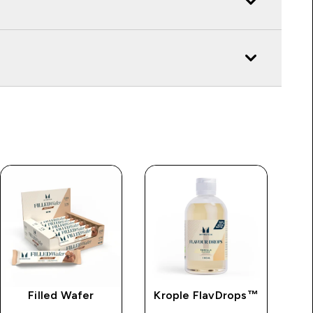
Filled Wafer
Krople FlavDrops™