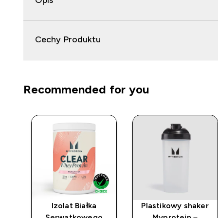
Opis
Cechy Produktu
Recommended for you
i
Izolat Białka
Plastikowy shaker
Serwatkowego
Myprotein –