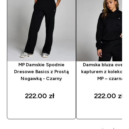
MP Damskie Spodnie
Damska bluza oversi
Dresowe Basics z Prostą
kapturem z kolekcji B
Nogawką - Czarny
MP – czarna
222.00 zł‎
222.00 zł‎
SZYBKI ZAKUP
SZYBKI ZAKUP