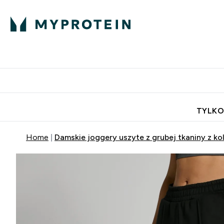
Porada Eksperta
Białko
Odżywi
Enter Porada Ekspe
Enter Bia
⌄
⌄
Darmowa dostawa do domu od
TYLKO
Home
Damskie joggery uszyte z grubej tkaniny z ko