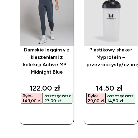
 z
Damskie legginsy z
Plastikowy shaker
 MP
kieszeniami z
Myprotein –
kolekcji Active MP –
przezroczysty/czarn
Midnight Blue
discounted price
discounted p
122.00 zł‎
14.50 zł‎
Było:
oszczędzasz
Było:
oszczędzasz
149,00 zł‎
27,00 zł‎
29,00 zł‎
14,50 zł‎
SZYBKI
SZYBKI
ZAKUP
ZAKUP