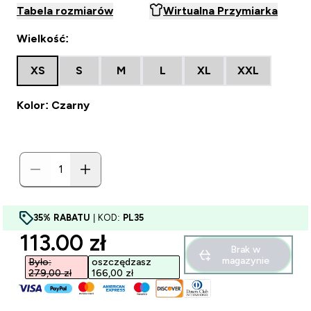
Tabela rozmiarów
Wirtualna Przymiarka
Wielkość:
XS
S
M
L
XL
XXL
Kolor: Czarny
35% RABATU
| KOD:
PL35
discounted price
113.00 zł‎
Brak w
magazynie
Było:
oszczędzasz
279,00 zł‎
166,00 zł‎