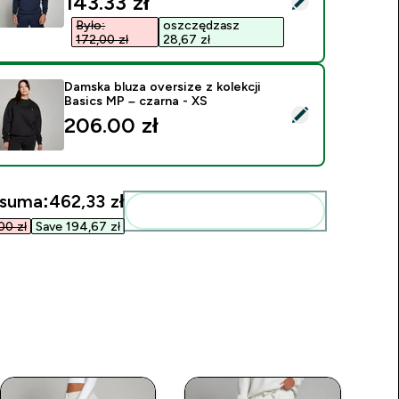
discounted price
143.33 zł‎
Było:
oszczędzasz
172,00 zł‎
28,67 zł‎
Damska bluza oversize z kolekcji
Basics MP – czarna - XS
ybierz ten produkt - Damska bluza oversize z kolekcji Basics M
206.00 zł‎
 suma:
462,33 zł‎
Dodaj do swojej rutyny
0 zł‎
Save 194,67 zł‎