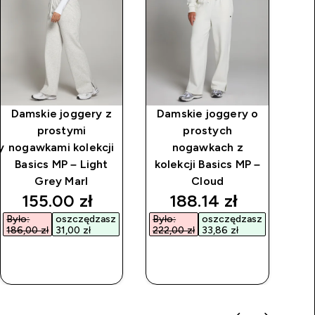
Damskie joggery z
Damskie joggery o
M
prostymi
prostych
y
nogawkami kolekcji
nogawkach z
Basics MP – Light
kolekcji Basics MP –
k
Grey Marl
Cloud
rice
discounted price
discounted price
155.00 zł‎
188.14 zł‎
Było:
oszczędzasz
Było:
oszczędzasz
186,00 zł‎
31,00 zł‎
222,00 zł‎
33,86 zł‎
SZYBKI
SZYBKI
ZAKUP
ZAKUP