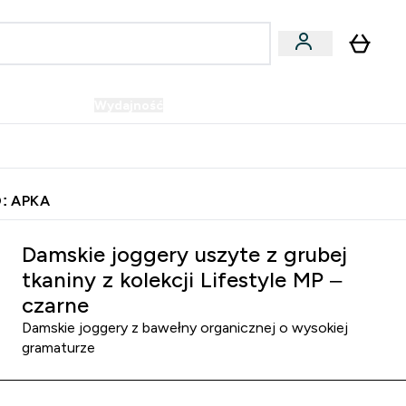
Wegańskie
Wydajność
Oferty!
u
er Batony i Przekąski submenu
Enter Wegańskie submenu
Enter Wydajność submenu
⌄
⌄
Szybka dostawa do punktu odbioru
: APKA
Damskie joggery uszyte z grubej
tkaniny z kolekcji Lifestyle MP –
czarne
Damskie joggery z bawełny organicznej o wysokiej
gramaturze