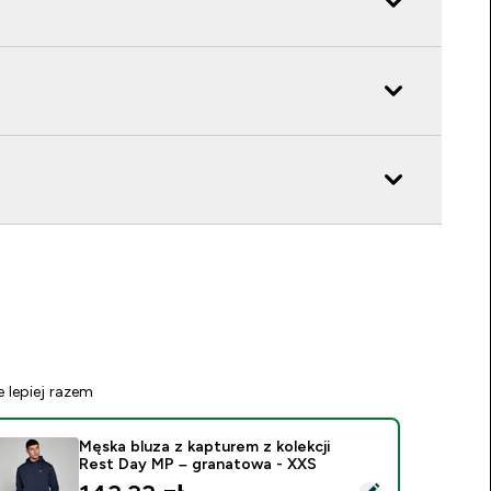
e lepiej razem
Męska bluza z kapturem z kolekcji
Rest Day MP – granatowa - XXS
ybierz ten produkt - Męska bluza z kapturem z kolekcji Rest 