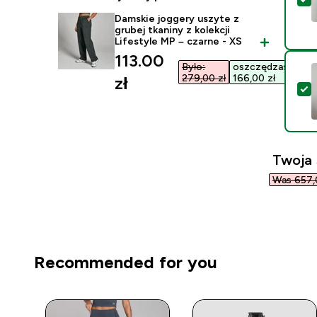
Damskie joggery uszyte z
grubej tkaniny z kolekcji
Lifestyle MP – czarne - XS
discounted price
113.00
Było:
oszczędzasz
279,00 zł‎
166,00 zł‎
zł‎
W
Twoja
Was 657,0
Recommended for you