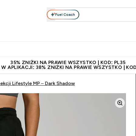
Fuel Coach
anie
Odzież i Akcesoria
Witaminy
Batony i Przekąski
rta submenu
łko submenu
Enter Odżywianie submenu
Enter Odzież i Akcesoria submenu
Enter Witaminy submen
Ent
⌄
⌄
⌄
⌄
 229zł
Niezrównana jakość
Zaproś znajomego, zarób 65zł
35% ZNIŻKI NA PRAWIE WSZYSTKO | KOD: PL35
 W APLIKACJI: 38% ZNIŻKI NA PRAWIE WSZYSTKO | KOD
lekcji Lifestyle MP – Dark Shadow