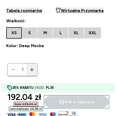
Tabela rozmiarów
Wirtualna Przymiarka
Wielkość:
XS
S
M
L
XL
XXL
Kolor: Deep Mocha
35% RABATU
| KOD:
PL35
discounted price
192.04 zł‎
Brak w magazynie
Było: 239,00 zł‎
oszczędzasz 46,96 zł‎