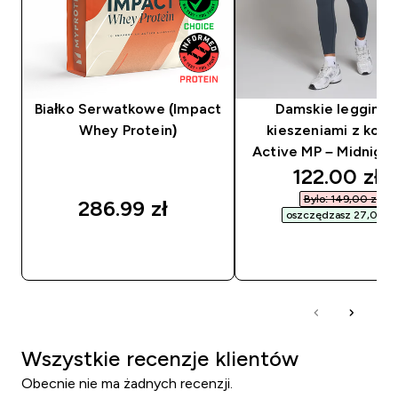
Białko Serwatkowe (Impact
Damskie legginsy
Whey Protein)
kieszeniami z kolek
Active MP – Midnight
discounted
122.00 zł‎
Było: 149,00 zł‎
286.99 zł‎
oszczędzasz 27,00 zł‎
SZYBKI ZAKUP
SZYBKI ZAKUP
Wszystkie recenzje klientów
Obecnie nie ma żadnych recenzji.