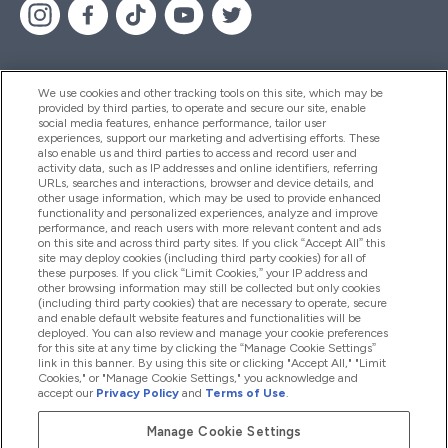
We use cookies and other tracking tools on this site, which may be
provided by third parties, to operate and secure our site, enable
Pomoc I Informacja
social media features, enhance performance, tailor user
experiences, support our marketing and advertising efforts. These
also enable us and third parties to access and record user and
activity data, such as IP addresses and online identifiers, referring
Produkty
URLs, searches and interactions, browser and device details, and
other usage information, which may be used to provide enhanced
functionality and personalized experiences, analyze and improve
performance, and reach users with more relevant content and ads
on this site and across third party sites. If you click “Accept All” this
Informacje O Firmie
site may deploy cookies (including third party cookies) for all of
these purposes. If you click “Limit Cookies,” your IP address and
other browsing information may still be collected but only cookies
(including third party cookies) that are necessary to operate, secure
Okazje W Myprotein
and enable default website features and functionalities will be
deployed. You can also review and manage your cookie preferences
for this site at any time by clicking the “Manage Cookie Settings”
link in this banner. By using this site or clicking "Accept All," "Limit
Cookies," or "Manage Cookie Settings," you acknowledge and
2026 The Hut.com Ltd
accept our
Privacy Policy
and
Terms of Use
.
Manage Cookie Settings