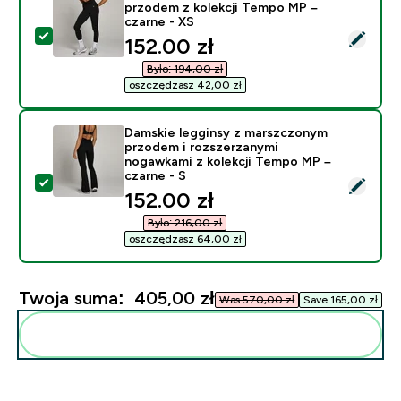
przodem z kolekcji Tempo MP –
czarne - XS
Wybierz ten produkt - Damskie legginsy z marszczony
discounted price
152.00 zł‎
Było: 194,00 zł‎
oszczędzasz 42,00 zł‎
Damskie legginsy z marszczonym
przodem i rozszerzanymi
nogawkami z kolekcji Tempo MP –
czarne - S
Wybierz ten produkt - Damskie legginsy z marszczony
discounted price
152.00 zł‎
Było: 216,00 zł‎
oszczędzasz 64,00 zł‎
Twoja suma:
405,00 zł‎
Was 570,00 zł‎
Save 165,00 zł‎
Dodaj do swojej rutyny