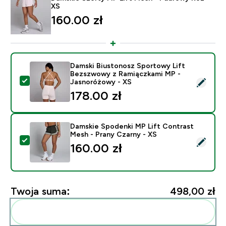
XS
160.00 zł‎
Damski Biustonosz Sportowy Lift
Bezszwowy z Ramiączkami MP -
Wybierz ten produkt - Damski Biustonosz Sportowy 
Jasnoróżowy - XS
178.00 zł‎
Damskie Spodenki MP Lift Contrast
Mesh - Prany Czarny - XS
Wybierz ten produkt - Damskie Spodenki MP Lift Cont
160.00 zł‎
Twoja suma:
498,00 zł‎
Dodaj do swojej rutyny