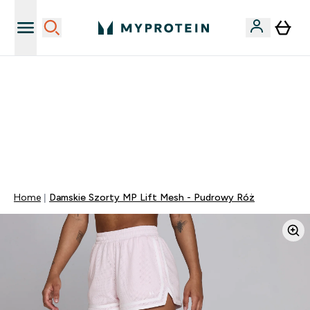
Niezrównana jakość
40% ZNIŻKI NA PRAWIE WSZYSTKOI | KOD: PL40
DARMOWA DOSTAWA PRZY ZAKUPACH POWYŻEJ 115
ZŁ
0 0
:
0 3
:
1 6
:
5 1
Dni
Godziny
Minuty
Sekundy
Home
Damskie Szorty MP Lift Mesh - Pudrowy Róż