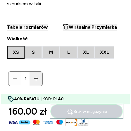
sznurkiem w talii
Tabela rozmiarów
Wirtualna Przymiarka
Wielkość:
XS
S
M
L
XL
XXL
40% RABATU
| KOD:
PL40
160.00 zł‎
Brak w magazynie