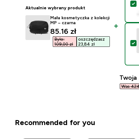
W
Aktualnie wybrany produkt
Mała kosmetyczka z kolekcji
MP – czarna
discounted price
85.16 zł‎
Było:
oszczędzasz
W
109,00 zł‎
23,84 zł‎
Twoja
Was 424,
Recommended for you