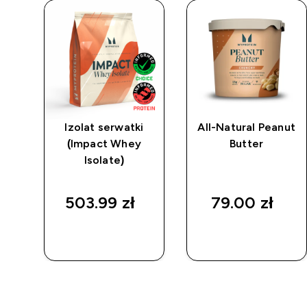
er
Izolat serwatki
All-Natural Peanut
(Impact Whey
Butter
zarny
Isolate)
d price
asz
503.99 zł‎
79.00 zł‎
SZYBKI
SZYBKI
ZAKUP
ZAKUP