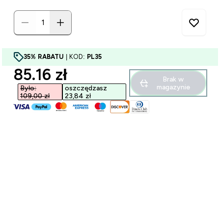
35% RABATU
| KOD:
PL35
discounted price
85.16 zł‎
Brak w
magazynie
Było:
oszczędzasz
109,00 zł‎
23,84 zł‎