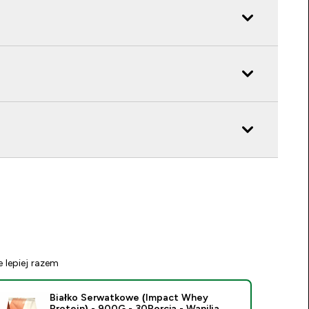
e lepiej razem
Białko Serwatkowe (Impact Whey
Protein) - 900G - 30Porcja - Wanilia