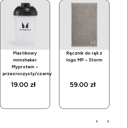
Plastikowy
Ręcznik do rąk z
P
minishaker
logo MP – Storm
Myprotein –
przezroczysty/czarny
19.00 zł‎
59.00 zł‎
SZYBKI
SZYBKI
ZAKUP
ZAKUP