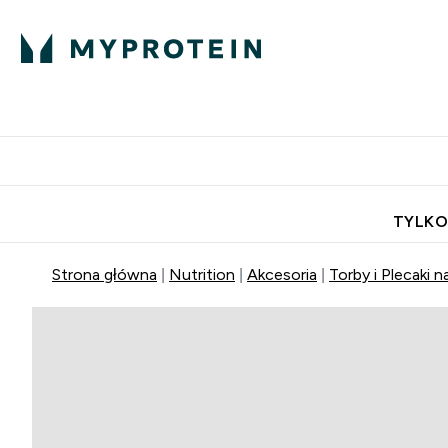
Porada Eksperta
Białko
Odżywi
Enter Porada Ekspe
Enter Bia
⌄
⌄
Darmowa dostawa do domu od
TYLKO
Strona główna
Nutrition
Akcesoria
Torby i Plecaki n