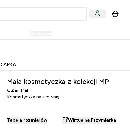
Wegańskie
Wydajność
Oferty!
u
er Batony i Przekąski submenu
Enter Wegańskie submenu
Enter Wydajność submenu
⌄
⌄
Szybka dostawa do punktu odbioru
: APKA
Mała kosmetyczka z kolekcji MP –
czarna
Kosmetyczka na siłownię
Tabela rozmiarów
Wirtualna Przymiarka