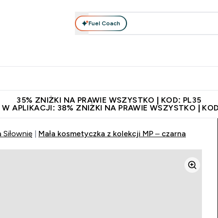
Fuel Coach
anie
Odzież i Akcesoria
Witaminy
Batony i Przekąski
rta submenu
łko submenu
Enter Odżywianie submenu
Enter Odzież i Akcesoria submenu
Enter Witaminy submen
Ent
⌄
⌄
⌄
⌄
 229zł
Niezrównana jakość
Zaproś znajomego, zarób 65zł
35% ZNIŻKI NA PRAWIE WSZYSTKO | KOD: PL35
 W APLIKACJI: 38% ZNIŻKI NA PRAWIE WSZYSTKO | KOD
a Siłownię
Mała kosmetyczka z kolekcji MP – czarna