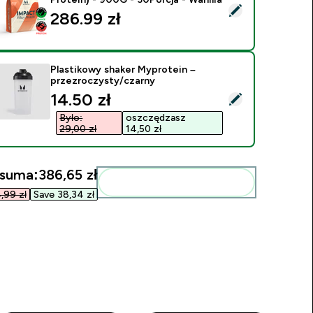
ybierz ten produkt - Białko Serwatkowe (Impact Whey Protein)
286.99 zł‎
Plastikowy shaker Myprotein –
przezroczysty/czarny
discounted price
14.50 zł‎
ybierz ten produkt - Plastikowy shaker Myprotein – przezrocz
Było:
oszczędzasz
29,00 zł‎
14,50 zł‎
 suma:
386,65 zł‎
Dodaj do swojej rutyny
99 zł‎
Save 38,34 zł‎