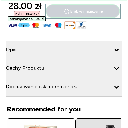
discounted price
28.00 zł‎
Brak w magazynie
Było: 119,00 zł‎
oszczędzasz 91,00 zł‎
Opis
Cechy Produktu
Dopasowanie i skład materiału
Recommended for you