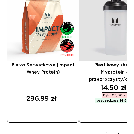
Białko Serwatkowe (Impact
Plastikowy shake
Whey Protein)
Myprotein –
przezroczysty/cza
discounte
14.50 zł‎
Było: 29,00 zł‎
286.99 zł‎
oszczędzasz 14,50 zł‎
SZYBKI ZAKUP
SZYBKI ZAKUP