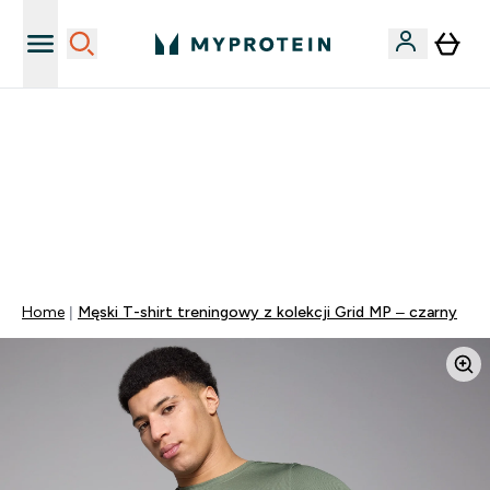
Niezrównana jakość
40% ZNIŻKI NA PRAWIE WSZYSTKOI | KOD: PL40
DARMOWA DOSTAWA PRZY ZAKUPACH POWYŻEJ 115
ZŁ
0 0
:
0 2
:
2 9
:
1 2
Dni
Godziny
Minuty
Sekundy
Home
Męski T-shirt treningowy z kolekcji Grid MP – czarny