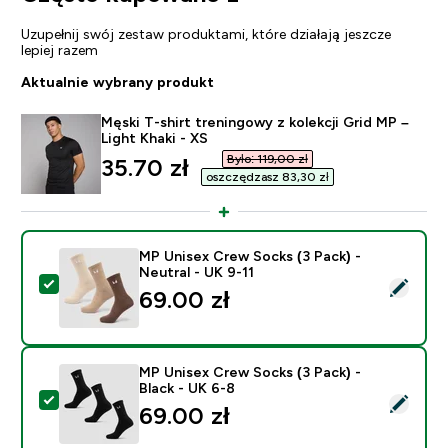
Uzupełnij swój zestaw produktami, które działają jeszcze
lepiej razem
Aktualnie wybrany produkt
Męski T-shirt treningowy z kolekcji Grid MP –
Light Khaki - XS
Było: 119,00 zł‎
discounted price
35.70 zł‎
oszczędzasz 83,30 zł‎
MP Unisex Crew Socks (3 Pack) -
Neutral - UK 9-11
Wybierz ten produkt - MP Unisex Crew Socks (3 Pack) 
69.00 zł‎
MP Unisex Crew Socks (3 Pack) -
Black - UK 6-8
Wybierz ten produkt - MP Unisex Crew Socks (3 Pack) 
69.00 zł‎