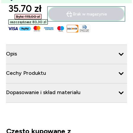
discounted price
35.70 zł‎
Brak w magazynie
Było: 119,00 zł‎
oszczędzasz 83,30 zł‎
Opis
Cechy Produktu
Dopasowanie i skład materiału
Często kupowane z