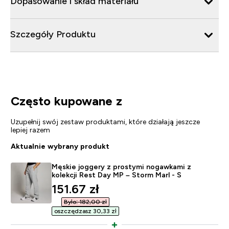
Dopasowanie i skład materiału
Szczegóły Produktu
Często kupowane z
Uzupełnij swój zestaw produktami, które działają jeszcze
lepiej razem
Aktualnie wybrany produkt
Męskie joggery z prostymi nogawkami z
kolekcji Rest Day MP – Storm Marl - S
discounted price
151.67 zł‎
Było: 182,00 zł‎
oszczędzasz 30,33 zł‎