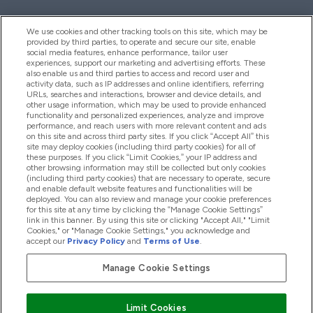
We use cookies and other tracking tools on this site, which may be
provided by third parties, to operate and secure our site, enable
Pomoc I Informacja
social media features, enhance performance, tailor user
experiences, support our marketing and advertising efforts. These
also enable us and third parties to access and record user and
activity data, such as IP addresses and online identifiers, referring
Produkty
URLs, searches and interactions, browser and device details, and
other usage information, which may be used to provide enhanced
functionality and personalized experiences, analyze and improve
performance, and reach users with more relevant content and ads
on this site and across third party sites. If you click “Accept All” this
Informacje O Firmie
site may deploy cookies (including third party cookies) for all of
these purposes. If you click “Limit Cookies,” your IP address and
other browsing information may still be collected but only cookies
(including third party cookies) that are necessary to operate, secure
Okazje W Myprotein
and enable default website features and functionalities will be
deployed. You can also review and manage your cookie preferences
for this site at any time by clicking the “Manage Cookie Settings”
link in this banner. By using this site or clicking "Accept All," "Limit
Cookies," or "Manage Cookie Settings," you acknowledge and
2026 The Hut.com Ltd
accept our
Privacy Policy
and
Terms of Use
.
Manage Cookie Settings
Pay with
Limit Cookies