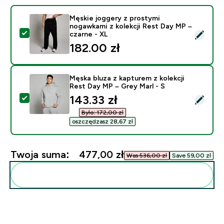
Męskie joggery z prostymi
nogawkami z kolekcji Rest Day MP –
Wybierz ten produkt - Męskie joggery z prostymi noga
czarne - XL
182.00 zł‎
Męska bluza z kapturem z kolekcji
Rest Day MP – Grey Marl - S
discounted price
143.33 zł‎
Wybierz ten produkt - Męska bluza z kapturem z kolekc
Było: 172,00 zł‎
oszczędzasz 28,67 zł‎
Twoja suma:
477,00 zł‎
Was 536,00 zł‎
Save 59,00 zł‎
Dodaj do swojej rutyny