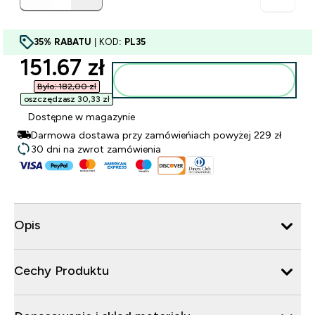
35% RABATU
| KOD:
PL35
discounted price
151.67 zł‎
Dodaj do torby
Było: 182,00 zł‎
oszczędzasz 30,33 zł‎
Dostępne w magazynie
Darmowa dostawa przy zamówieńiach powyżej 229 zł
30 dni na zwrot zamówienia
Opis
Cechy Produktu