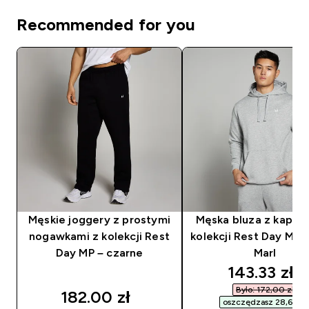
Recommended for you
Męskie joggery z prostymi
Męska bluza z kaptu
nogawkami z kolekcji Rest
kolekcji Rest Day MP 
Day MP – czarne
Marl
discounted
143.33 zł‎
Było: 172,00 zł‎
182.00 zł‎
oszczędzasz 28,67 zł‎