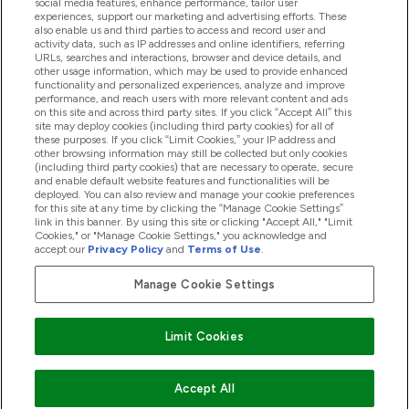
social media features, enhance performance, tailor user
experiences, support our marketing and advertising efforts. These
also enable us and third parties to access and record user and
activity data, such as IP addresses and online identifiers, referring
Produkty
URLs, searches and interactions, browser and device details, and
other usage information, which may be used to provide enhanced
functionality and personalized experiences, analyze and improve
performance, and reach users with more relevant content and ads
on this site and across third party sites. If you click “Accept All” this
Informacje O Firmie
site may deploy cookies (including third party cookies) for all of
these purposes. If you click “Limit Cookies,” your IP address and
other browsing information may still be collected but only cookies
(including third party cookies) that are necessary to operate, secure
Okazje W Myprotein
and enable default website features and functionalities will be
deployed. You can also review and manage your cookie preferences
for this site at any time by clicking the “Manage Cookie Settings”
link in this banner. By using this site or clicking "Accept All," "Limit
Cookies," or "Manage Cookie Settings," you acknowledge and
2026 The Hut.com Ltd
accept our
Privacy Policy
and
Terms of Use
.
Manage Cookie Settings
Pay with
Limit Cookies
Accept All