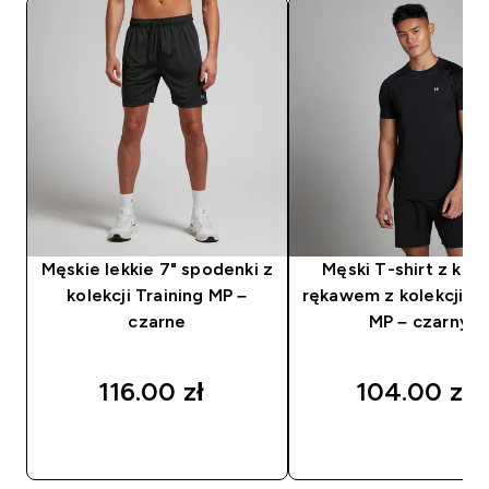
Męskie lekkie 7" spodenki z
Męski T-shirt z kró
kolekcji Training MP –
rękawem z kolekcji Tr
czarne
MP – czarny
116.00 zł‎
104.00 zł‎
SZYBKI ZAKUP
SZYBKI ZAKUP