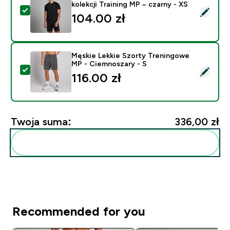
kolekcji Training MP – czarny - XS
Wybierz ten produkt - Męski T-shirt z krótkim rękawem 
104.00 zł‎
Męskie Lekkie Szorty Treningowe
MP - Ciemnoszary - S
Wybierz ten produkt - Męskie Lekkie Szorty Treningo
116.00 zł‎
Twoja suma:
336,00 zł‎
Dodaj do swojej rutyny
Recommended for you