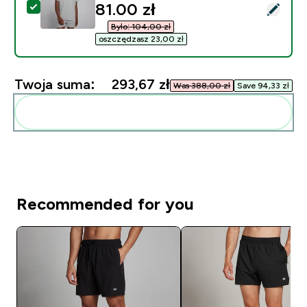
discounted price
81.00 zł‎
Wybierz ten produkt - Męski T-shirt z krótkim rękawem 
Było: 104,00 zł‎
oszczędzasz 23,00 zł‎
Twoja suma:
293,67 zł‎
Was 388,00 zł‎
Save 94,33 zł‎
Dodaj do swojej rutyny
Recommended for you