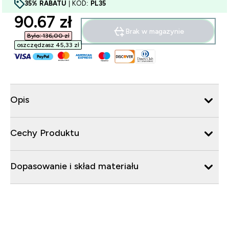
35% RABATU
| KOD:
PL35
discounted price
90.67 zł‎
Brak w magazynie
Było: 136,00 zł‎
oszczędzasz 45,33 zł‎
Opis
Cechy Produktu
Dopasowanie i skład materiału