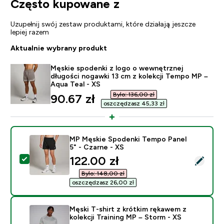
Często kupowane z
Uzupełnij swój zestaw produktami, które działają jeszcze
lepiej razem
Aktualnie wybrany produkt
Męskie spodenki z logo o wewnętrznej
długości nogawki 13 cm z kolekcji Tempo MP –
Aqua Teal - XS
Było: 136,00 zł‎
discounted price
90.67 zł‎
oszczędzasz 45,33 zł‎
MP Męskie Spodenki Tempo Panel
5" - Czarne - XS
discounted price
122.00 zł‎
Wybierz ten produkt - MP Męskie Spodenki Tempo Pane
Było: 148,00 zł‎
oszczędzasz 26,00 zł‎
Męski T-shirt z krótkim rękawem z
kolekcji Training MP – Storm - XS