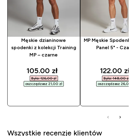
Męskie dzianinowe
MP Męskie Spodenki 
spodenki z kolekcji Training
Panel 5" - Czarn
MP – czarne
discounted price
discounted
105.00 zł‎
122.00 zł‎
Było: 126,00 zł‎
Było: 148,00 zł‎
oszczędzasz 21,00 zł‎
oszczędzasz 26,00 zł‎
SZYBKI ZAKUP
SZYBKI ZAKUP
Wszystkie recenzje klientów