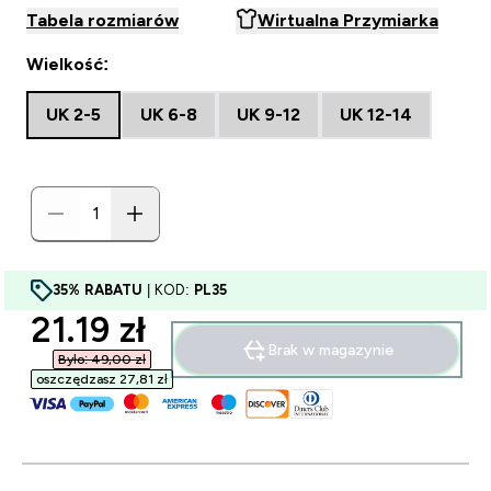
Tabela rozmiarów
Wirtualna Przymiarka
Wielkość:
UK 2-5
UK 6-8
UK 9-12
UK 12-14
35% RABATU
| KOD:
PL35
discounted price
21.19 zł‎
Brak w magazynie
Było: 49,00 zł‎
oszczędzasz 27,81 zł‎