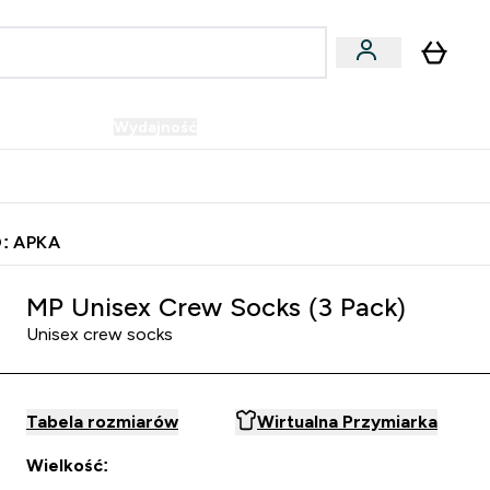
Wegańskie
Wydajność
Oferty!
u
er Batony i Przekąski submenu
Enter Wegańskie submenu
Enter Wydajność submenu
⌄
⌄
Szybka dostawa do punktu odbioru
: APKA
MP Unisex Crew Socks (3 Pack)
Unisex crew socks
Tabela rozmiarów
Wirtualna Przymiarka
Wielkość: