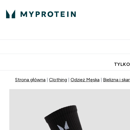
Porada Eksperta
Białko
Odżywi
Enter Porada Ekspe
Enter Bia
⌄
⌄
Darmowa dostawa do domu od
TYLKO
Strona główna
Clothing
Odzież Męska
Bielizna i ska