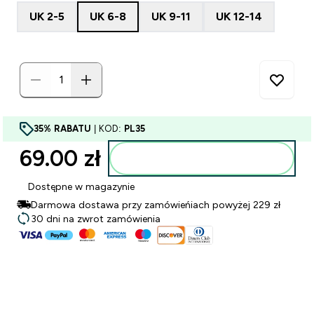
UK 2-5
UK 6-8
UK 9-11
UK 12-14
35% RABATU
| KOD:
PL35
69.00 zł‎
Dodaj do torby
Dostępne w magazynie
Darmowa dostawa przy zamówieńiach powyżej 229 zł
30 dni na zwrot zamówienia