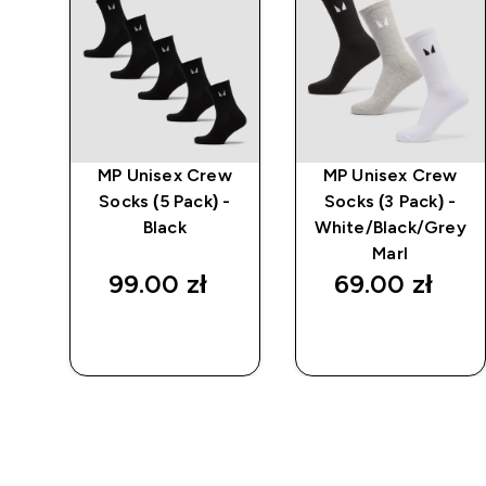
e
MP Unisex Crew
MP Unisex Crew
-
Socks (5 Pack) -
Socks (3 Pack) -
Black
White/Black/Grey
Marl
99.00 zł‎
69.00 zł‎
SZYBKI
SZYBKI
ZAKUP
ZAKUP