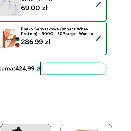
ybierz ten produkt - MP Unisex Crew Socks (3 Pack) - White 
69.00 zł‎
Białko Serwatkowe (Impact Whey
Protein) - 900G - 30Porcja - Wanilia
ybierz ten produkt - Białko Serwatkowe (Impact Whey Protein)
286.99 zł‎
suma:
424,99 zł‎
Dodaj do swojej rutyny