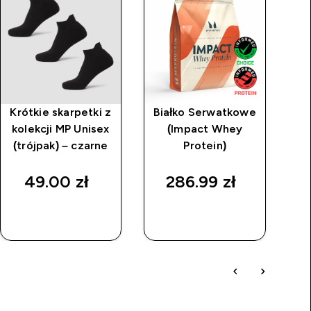
Krótkie skarpetki z
Białko Serwatkowe
kolekcji MP Unisex
(Impact Whey
(trójpak) – czarne
Protein)
49.00 zł‎
286.99 zł‎
SZYBKI
SZYBKI
ZAKUP
ZAKUP