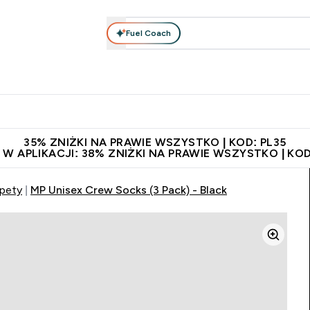
Fuel Coach
anie
Odzież i Akcesoria
Witaminy
Batony i Przekąski
rta submenu
łko submenu
Enter Odżywianie submenu
Enter Odzież i Akcesoria submenu
Enter Witaminy submen
Ent
⌄
⌄
⌄
⌄
 229zł
Niezrównana jakość
Zaproś znajomego, zarób 65zł
35% ZNIŻKI NA PRAWIE WSZYSTKO | KOD: PL35
 W APLIKACJI: 38% ZNIŻKI NA PRAWIE WSZYSTKO | KOD
rpety
MP Unisex Crew Socks (3 Pack) - Black