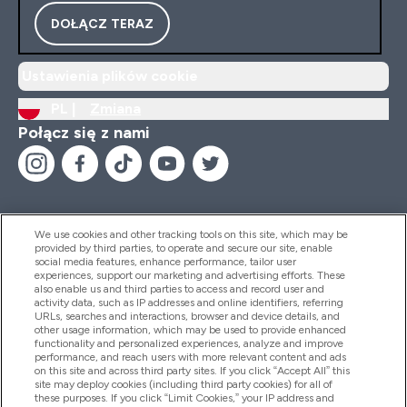
DOŁĄCZ TERAZ
Ustawienia plików cookie
PL |
Zmiana
Połącz się z nami
We use cookies and other tracking tools on this site, which may be
provided by third parties, to operate and secure our site, enable
Pomoc I Informacja
social media features, enhance performance, tailor user
experiences, support our marketing and advertising efforts. These
also enable us and third parties to access and record user and
activity data, such as IP addresses and online identifiers, referring
Produkty
URLs, searches and interactions, browser and device details, and
other usage information, which may be used to provide enhanced
functionality and personalized experiences, analyze and improve
performance, and reach users with more relevant content and ads
on this site and across third party sites. If you click “Accept All” this
Informacje O Firmie
site may deploy cookies (including third party cookies) for all of
these purposes. If you click “Limit Cookies,” your IP address and