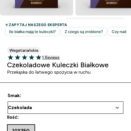
Wegetariańskie
1 customer reviews
1 Reviews
5 out of 5 stars
Czekoladowe Kuleczki Białkowe
Przekąska do łatwego spożycia w ruchu
Smak:
Ilość:
10X35G