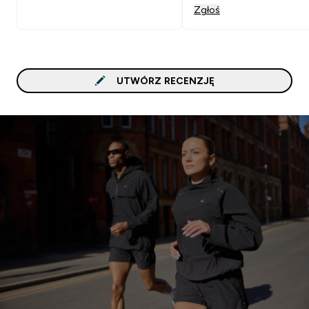
jak słodycze - bomba!
Zgłoś
Każdemu polecam:)
UTWÓRZ RECENZJĘ