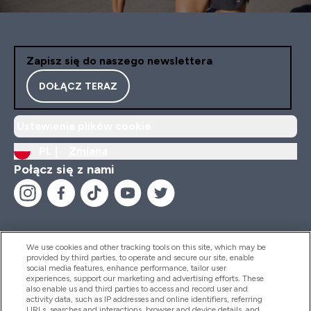
Zapisz się do naszego newslettera
DOŁĄCZ TERAZ
Ustawienia plików cookie
PL |
Zmiana
Połącz się z nami
We use cookies and other tracking tools on this site, which may be
provided by third parties, to operate and secure our site, enable
Pomoc I Informacja
social media features, enhance performance, tailor user
experiences, support our marketing and advertising efforts. These
also enable us and third parties to access and record user and
activity data, such as IP addresses and online identifiers, referring
Produkty
URLs, searches and interactions, browser and device details, and