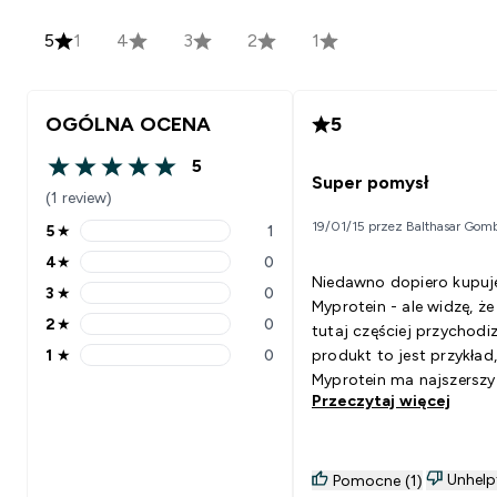
5
1
4
3
2
1
OGÓLNA OCENA
5
5
5 out of 5 stars
Super pomysł
(1 review)
19/01/15 przez Balthasar Gom
5
★
1
5 stars rating 1 reviews
4
★
0
4 stars rating 0 reviews
Niedawno dopiero kupuj
3
★
0
3 stars rating 0 reviews
Myprotein - ale widzę, ż
2
★
0
tutaj częściej przychodiz
2 stars rating 0 reviews
1
★
0
produkt to jest przykład,
1 stars rating 0 reviews
Myprotein ma najszerszy
Przeczytaj więcej
rynku asortyment. Te kul
można ze soba brać wsz
- jesteś przy kompie, og
telewizor - i wcinasz! S
Unhelp
Pomocne (1)