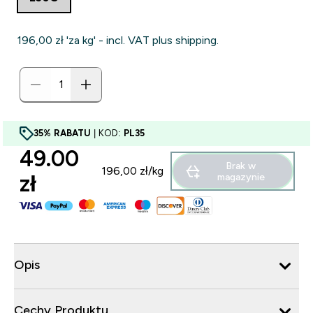
196,00 zł‎ 'za kg' - incl. VAT plus shipping.
35% RABATU
| KOD:
PL35
49.00
Brak w
196,00 zł‎/kg
zł‎
magazynie
Opis
Cechy Produktu