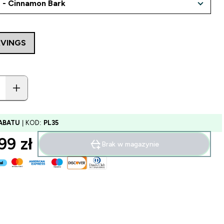
RVINGS
ABATU
| KOD:
PL35
99 zł‎
Brak w magazynie