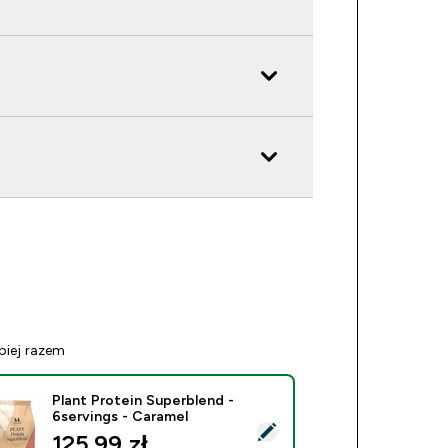
piej razem
Plant Protein Superblend -
6servings - Caramel
ierz ten produkt - Plant Protein Superblend - 6servings - Cara
125.99 zł‎