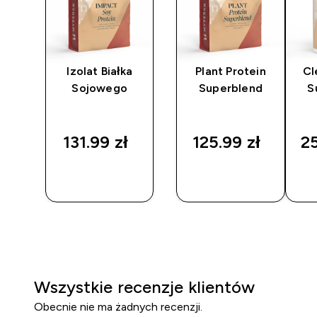
Izolat Białka
Plant Protein
Cl
Sojowego
Superblend
S
131.99 zł‎
125.99 zł‎
25
SZYBKI
SZYBKI
ZAKUP
ZAKUP
Wszystkie recenzje klientów
Obecnie nie ma żadnych recenzji.