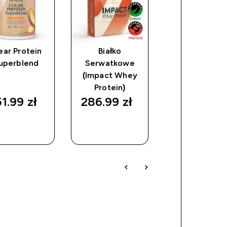
ear Protein
Białko
Izolat Białk
uperblend
Serwatkowe
Grochu
(Impact Whey
Protein)
1.99 zł‎
286.99 zł‎
83.99 zł‎
SZYBKI
SZYBKI
SZYBKI
ZAKUP
ZAKUP
ZAKUP