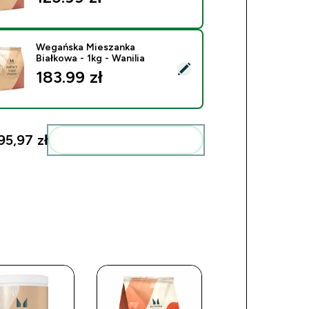
Wegańska Mieszanka
Białkowa - 1kg - Wanilia
ierz ten produkt - Wegańska Mieszanka Białkowa - 1kg - Wanili
183.99 zł‎
95,97 zł‎
Dodaj do swojej rutyny