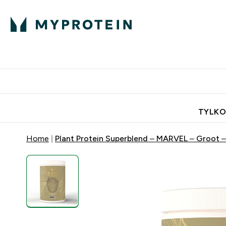
Porada Eksperta
Białko
Odżywi
Enter Porada Ekspe
Enter Bia
⌄
⌄
Darmowa dostawa do domu od
TYLKO
Home
Plant Protein Superblend – MARVEL – Groot