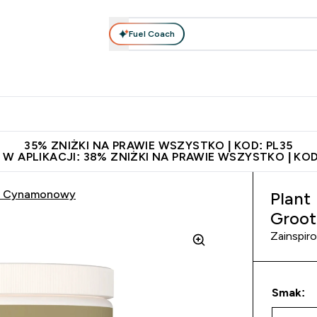
Fuel Coach
anie
Odzież i Akcesoria
Witaminy
Batony i Przekąski
rta submenu
łko submenu
Enter Odżywianie submenu
Enter Odzież i Akcesoria submenu
Enter Witaminy submen
Ent
⌄
⌄
⌄
⌄
 229zł
Niezrównana jakość
Zaproś znajomego, zarób 65zł
35% ZNIŻKI NA PRAWIE WSZYSTKO | KOD: PL35
 W APLIKACJI: 38% ZNIŻKI NA PRAWIE WSZYSTKO | KOD
 – Cynamonowy
Plant
Groo
Zainspi
Smak: