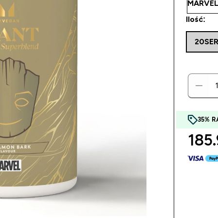
Ilość:
20SE
35% R
185.