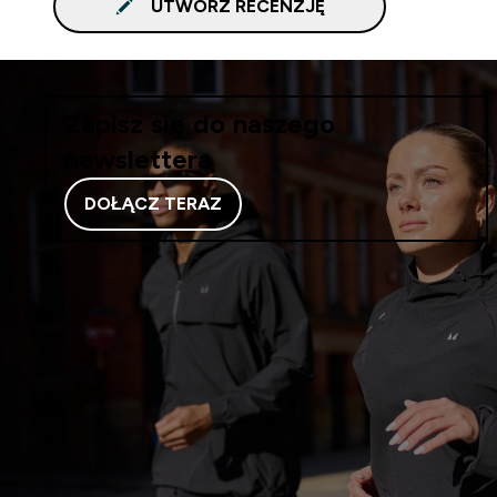
UTWÓRZ RECENZJĘ
Zapisz się do naszego
newslettera
DOŁĄCZ TERAZ