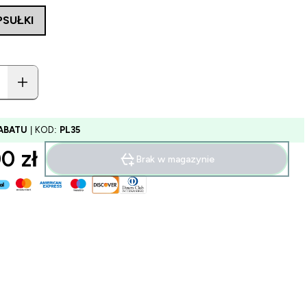
PSUŁKI
ABATU
| KOD:
PL35
0 zł‎
Brak w magazynie