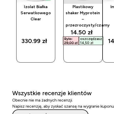
ki
Izolat Białka
Plastikowy
I
ey
Serwatkowego
shaker Myprotein
Clear
–
przezroczysty/czarny
discounted pri
14.50 zł‎
Było:
oszczędzasz
‎
330.99 zł‎
14
29,00 zł‎
14,50 zł‎
SZYBKI
SZYBKI
ZAKUP
ZAKUP
Wszystkie recenzje klientów
Obecnie nie ma żadnych recenzji.
Napisz recenzję, aby zyskać szansę na wygranie kuponu