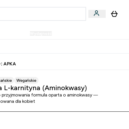
Wegańskie
Wydajność
Oferty!
u
er Batony i Przekąski submenu
Enter Wegańskie submenu
Enter Wydajność submenu
⌄
⌄
Szybka dostawa do punktu odbioru
: APKA
ańskie
Wegańskie
a L-karnityna (Aminokwasy)
 przyjmowania formuła oparta o aminokwasy —
towana dla kobiet