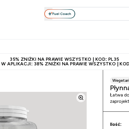
Fuel Coach
anie
Odzież i Akcesoria
Witaminy
Batony i Przekąski
rta submenu
łko submenu
Enter Odżywianie submenu
Enter Odzież i Akcesoria submenu
Enter Witaminy submen
Ent
⌄
⌄
⌄
⌄
 229zł
Niezrównana jakość
Zaproś znajomego, zarób 65zł
35% ZNIŻKI NA PRAWIE WSZYSTKO | KOD: PL35
 W APLIKACJI: 38% ZNIŻKI NA PRAWIE WSZYSTKO | KOD
Wegetari
Płynn
Łatwa do
zaprojek
Ilość: