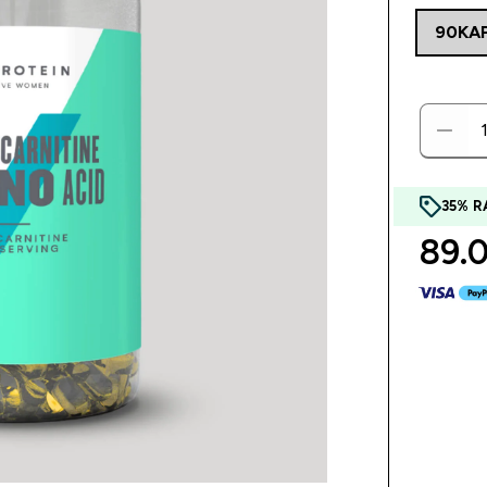
90KA
35% R
89.0