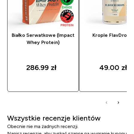
Białko Serwatkowe (Impact
Krople FlavDrop
Whey Protein)
286.99 zł‎
49.00 zł‎
SZYBKI ZAKUP
SZYBKI ZAKUP
Wszystkie recenzje klientów
Obecnie nie ma żadnych recenzji.
Napisz recenzję, aby zyskać szansę na wygranie kuponu