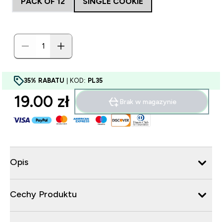
PACK OF 12
SINGLE COOKIE
35% RABATU
| KOD:
PL35
19.00 zł‎
Brak w magazynie
Opis
Cechy Produktu