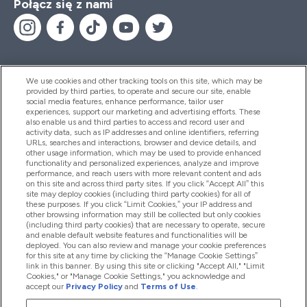
Połącz się z nami
We use cookies and other tracking tools on this site, which may be
provided by third parties, to operate and secure our site, enable
Pomoc I Informacja
social media features, enhance performance, tailor user
experiences, support our marketing and advertising efforts. These
also enable us and third parties to access and record user and
activity data, such as IP addresses and online identifiers, referring
Produkty
URLs, searches and interactions, browser and device details, and
other usage information, which may be used to provide enhanced
functionality and personalized experiences, analyze and improve
performance, and reach users with more relevant content and ads
on this site and across third party sites. If you click “Accept All” this
Informacje O Firmie
site may deploy cookies (including third party cookies) for all of
these purposes. If you click “Limit Cookies,” your IP address and
other browsing information may still be collected but only cookies
(including third party cookies) that are necessary to operate, secure
Okazje W Myprotein
and enable default website features and functionalities will be
deployed. You can also review and manage your cookie preferences
for this site at any time by clicking the “Manage Cookie Settings”
link in this banner. By using this site or clicking "Accept All," "Limit
Cookies," or "Manage Cookie Settings," you acknowledge and
2026 The Hut.com Ltd
accept our
Privacy Policy
and
Terms of Use
.