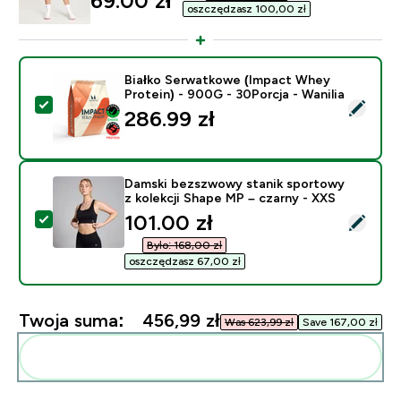
69.00 zł‎
oszczędzasz 100,00 zł‎
Białko Serwatkowe (Impact Whey
Protein) - 900G - 30Porcja - Wanilia
Wybierz ten produkt - Białko Serwatkowe (Impact Whey
286.99 zł‎
Damski bezszwowy stanik sportowy
z kolekcji Shape MP – czarny - XXS
discounted price
101.00 zł‎
Wybierz ten produkt - Damski bezszwowy stanik sport
Było: 168,00 zł‎
oszczędzasz 67,00 zł‎
Twoja suma:
456,99 zł‎
Was 623,99 zł‎
Save 167,00 zł‎
Dodaj do swojej rutyny