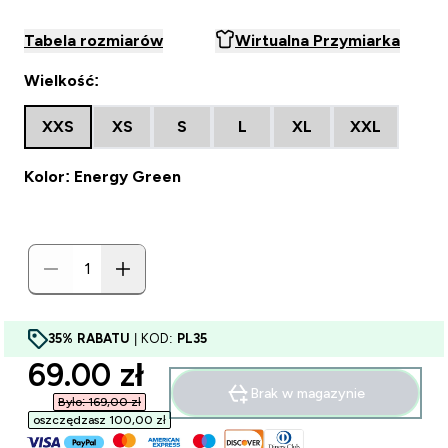
Tabela rozmiarów
Wirtualna Przymiarka
Wielkość:
XXS
XS
S
L
XL
XXL
Kolor: Energy Green
35% RABATU
| KOD:
PL35
discounted price
69.00 zł‎
Brak w magazynie
Było: 169,00 zł‎
oszczędzasz 100,00 zł‎