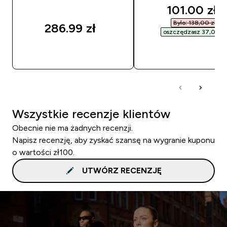
discounted
101.00 zł‎
Było: 138,00 zł‎
286.99 zł‎
oszczędzasz 37,00 zł‎
SZYBKI ZAKUP
SZYBKI ZAKUP
Wszystkie recenzje klientów
Obecnie nie ma żadnych recenzji.
Napisz recenzję, aby zyskać szansę na wygranie kuponu
o wartości zł100.
UTWÓRZ RECENZJĘ