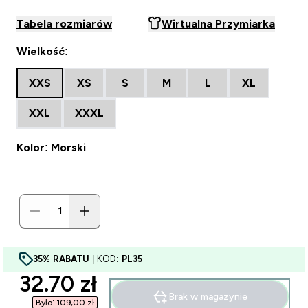
Tabela rozmiarów
Wirtualna Przymiarka
Wielkość:
XXS
XS
S
M
L
XL
XXL
XXXL
Kolor: Morski
35% RABATU
| KOD:
PL35
discounted price
32.70 zł‎
Brak w magazynie
Było: 109,00 zł‎