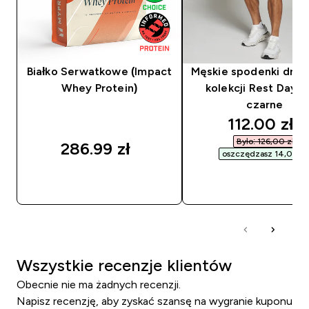
Białko Serwatkowe (Impact
Męskie spodenki dre
Whey Protein)
kolekcji Rest Day M
czarne
discounted
112.00 zł‎
Było: 126,00 zł‎
286.99 zł‎
oszczędzasz 14,00 zł‎
SZYBKI ZAKUP
SZYBKI ZAKUP
Wszystkie recenzje klientów
Obecnie nie ma żadnych recenzji.
Napisz recenzję, aby zyskać szansę na wygranie kuponu