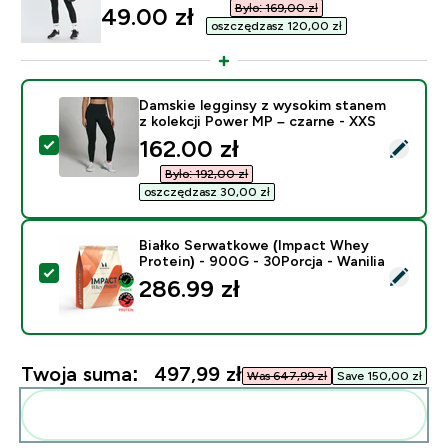
Było: 169,00 zł‎
discounted price
49.00 zł‎
oszczędzasz 120,00 zł‎
Damskie legginsy z wysokim stanem
z kolekcji Power MP – czarne - XXS
discounted price
162.00 zł‎
Wybierz ten produkt - Damskie legginsy z wysokim sta
Było: 192,00 zł‎
oszczędzasz 30,00 zł‎
Białko Serwatkowe (Impact Whey
Protein) - 900G - 30Porcja - Wanilia
Wybierz ten produkt - Białko Serwatkowe (Impact Whey
286.99 zł‎
Twoja suma:
497,99 zł‎
Was 647,99 zł‎
Save 150,00 zł‎
Dodaj do swojej rutyny