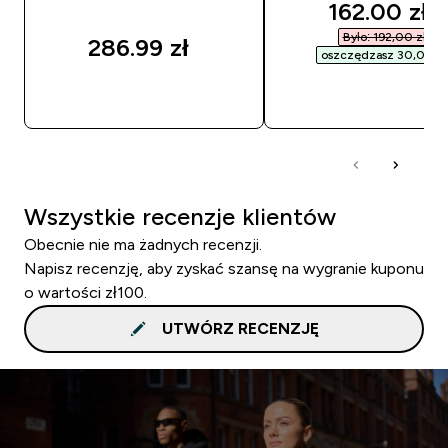
discounted
162.00 zł‎
Było: 192,00 zł‎
286.99 zł‎
oszczędzasz 30,00 zł‎
SZYBKI ZAKUP
SZYBKI ZAKUP
Wszystkie recenzje klientów
Obecnie nie ma żadnych recenzji.
Napisz recenzję, aby zyskać szansę na wygranie kuponu
o wartości zł100.
UTWÓRZ RECENZJĘ