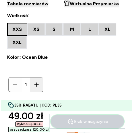
Tabela rozmiarów
Wirtualna Przymiarka
Wielkość:
XXS
XS
S
M
L
XL
XXL
Kolor: Ocean Blue
35% RABATU
| KOD:
PL35
discounted price
49.00 zł‎
Brak w magazynie
Było: 169,00 zł‎
oszczędzasz 120,00 zł‎