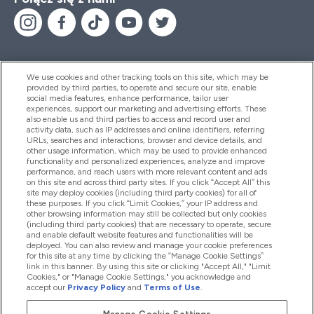
We use cookies and other tracking tools on this site, which may be
provided by third parties, to operate and secure our site, enable
Pomoc I Informacja
social media features, enhance performance, tailor user
experiences, support our marketing and advertising efforts. These
also enable us and third parties to access and record user and
activity data, such as IP addresses and online identifiers, referring
Produkty
URLs, searches and interactions, browser and device details, and
other usage information, which may be used to provide enhanced
functionality and personalized experiences, analyze and improve
performance, and reach users with more relevant content and ads
on this site and across third party sites. If you click “Accept All” this
Informacje O Firmie
site may deploy cookies (including third party cookies) for all of
these purposes. If you click “Limit Cookies,” your IP address and
other browsing information may still be collected but only cookies
(including third party cookies) that are necessary to operate, secure
Okazje W Myprotein
and enable default website features and functionalities will be
deployed. You can also review and manage your cookie preferences
for this site at any time by clicking the “Manage Cookie Settings”
link in this banner. By using this site or clicking "Accept All," "Limit
Cookies," or "Manage Cookie Settings," you acknowledge and
2026 The Hut.com Ltd
accept our
Privacy Policy
and
Terms of Use
.